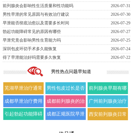
前列腺炎会影响性生活质量和性功能吗
2026-07-31
男性早泄的常见原因与有效治疗建议
2026-07-30
早泄能否彻底治愈以及需要多长时间
2026-07-29
勃起功能障碍常见的原因有哪些
2026-07-27
早泄究竟会影响男性生育能力吗
2026-07-25
深圳包皮环切手术多久能恢复
2026-07-24
得了早泄能治好吗需要多久恢复
2026-07-22
男性热点问题早知道
芜湖早泄治疗通常
男性包皮过长是否
前列腺炎早期有哪
需要多少钱
会影响生育能力
些症状需要及时就
成都早泄治疗费用
成都前列腺炎的治
广州前列腺炎治疗
医
大概多少
疗方法及费用大概
费用大概多少钱
引起勃起功能障碍
成都正规医院早泄
西安前列腺炎日常
多少
的常见原因有哪些
治疗费用大概需要
护理有哪些注意事