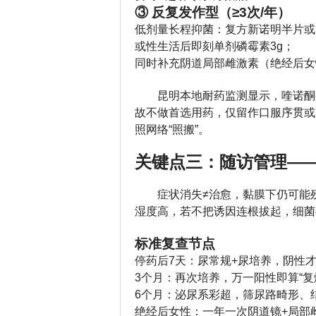
③ 反复发作型（≥3次/年）
低剂量长程抑菌：复方新诺明半片或呋
或性生活后即刻单剂磷霉素3g；
同时补充阴道局部雌激素（绝经后女性）
昆明本地耐药监测显示，喹诺酮
故不做首选用药，仅留作口服序贯或
照网络“照搬”。
关键点三：随访管理——
症状消失≠治愈，黏膜下仍可能
湿度高，若不把诱因连根拔起，细菌
标准复查节点
停药后7天：尿常规+尿培养，阴性
3个月：再次培养，万一阳性即算“复
6个月：泌尿系彩超，筛尿路畸形、
绝经后女性：一年一次阴道镜+局部