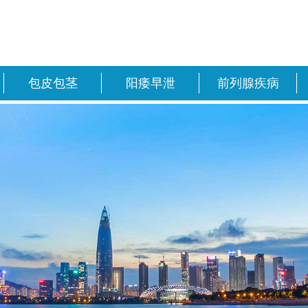
包皮包茎
阳痿早泄
前列腺疾病