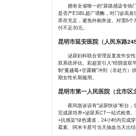
拥有全省唯一的“尿路感染专病
是否产ESBL超广谱酶，对门诊高发
库存充足，避免外购奔波。对需6个
付不足30元。
昆明市延安医院（人民东路24
泌尿妇科联合管理反复发作女性
双系统评估。彩超室引入“经阴道双
制“蔓越莓+甘露糖”冲剂（非处方
期女性长期服用。
昆明市第一人民医院（北市区北
夜间急诊设有“泌尿快诊”柜台
完成尿培养+泌尿系CT一站式检查
+抗感染”绿色通道，24小时内完成
霉素、阿米卡星可当天抽血当天出结