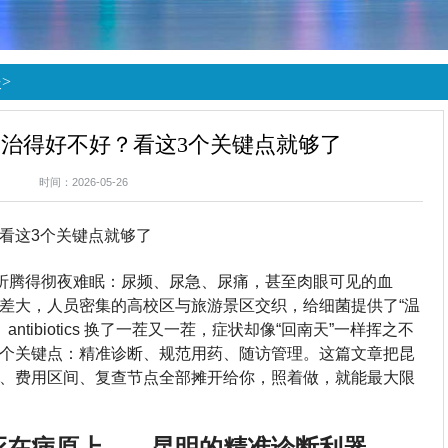
炎
>
治得好不好？看这3个关键点就够了
时间：2026-05-26
看这3个关键点就够了
人折腾得彻夜难眠：尿频、尿急、尿痛，甚至肉眼可见的血
差大，人员密集的高校区与旅游景区交织，给细菌提供了“温
ntibiotics 换了一茬又一茬，症状却像“回南天”一样挥之不
个关键点：精准诊断、规范用药、随访管理。这篇文章把昆
、费用区间、复查节点全部摊开给你，照着做，就能最大限
。
死在病原上——昆明的精准诊断利器