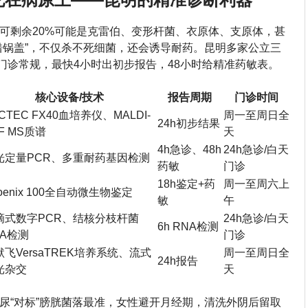
，可剩余20%可能是克雷伯、变形杆菌、衣原体、支原体，甚
错锅盖”，不仅杀不死细菌，还会诱导耐药。昆明多家公立三
成门诊常规，最快4小时出初步报告，48小时给精准药敏表。
核心设备/技术
报告周期
门诊时间
CTEC FX40血培养仪、MALDI-
周一至周日全
24h初步结果
F MS质谱
天
4h急诊、48h
24h急诊/白天
光定量PCR、多重耐药基因检测
药敏
门诊
18h鉴定+药
周一至周六上
oenix 100全自动微生物鉴定
敏
午
滴式数字PCR、结核分枝杆菌
24h急诊/白天
6h RNA检测
NA检测
门诊
默飞VersaTREK培养系统、流式
周一至周日全
24h报告
光杂交
天
尿“对标”膀胱菌落最准，女性避开月经期，清洗外阴后留取