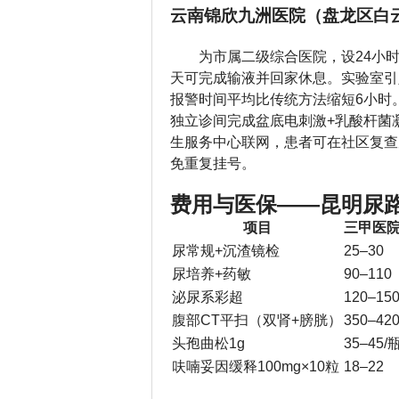
云南锦欣九洲医院（盘龙区白云
为市属二级综合医院，设24小时
天可完成输液并回家休息。实验室引入
报警时间平均比传统方法缩短6小时
独立诊间完成盆底电刺激+乳酸杆菌
生服务中心联网，患者可在社区复查
免重复挂号。
费用与医保——昆明尿路
项目
三甲医
尿常规+沉渣镜检
25–30
尿培养+药敏
90–110
泌尿系彩超
120–15
腹部CT平扫（双肾+膀胱）
350–42
头孢曲松1g
35–45/
呋喃妥因缓释100mg×10粒
18–22