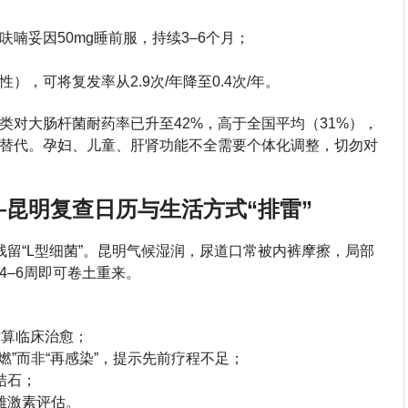
喃妥因50mg睡前服，持续3–6个月；
，可将复发率从2.9次/年降至0.4次/年。
类对大肠杆菌耐药率已升至42%，高于全国平均（31%），
替代。孕妇、儿童、肝肾功能不全需要个体化调整，切勿对
昆明复查日历与生活方式“排雷”
残留“L型细菌”。昆明气候湿润，尿道口常被内裤摩擦，局部
4–6周即可卷土重来。
才算临床治愈；
燃”而非“再感染”，提示先前疗程不足；
结石；
雌激素评估。