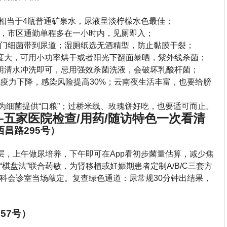
l，相当于4瓶普通矿泉水，尿液呈淡柠檬水色最佳；
，市区通勤单程多在一小时内，见厕即入；
门细菌带到尿道；湿厕纸选无酒精型，防止黏膜干裂；
度大，可用小功率烘干或者阳光下翻面暴晒，紫外线杀菌；
阴清水冲洗即可，忌用强效杀菌洗液，会破坏乳酸杆菌；
免疫力下降，感染风险提高30%；云南夜生活丰富，也要给膀
尿糖为细菌提供“口粮”；过桥米线、玫瑰饼好吃，也要适可而止。
五家医院检查/用药/随访特色一次看清
昌路295号）
楼层，上午做尿培养，下午即可在App看初步菌量估算，减少焦
棋盘法”联合药敏，为肾移植或妊娠期患者定制A/B/C三套方
科会诊室当场敲定。复查绿色通道：尿常规30分钟出结果，
57号）