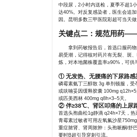
中段尿，2小时内送检，夏季不超1
达40%。对反复感染者，医生会追加
因。昆明多数三甲医院彩超可当天做，
关键点二：规范用药——
拿到药敏报告后，首选口服药物
易受潮，记得核对药片有无裂、斑、
炼，对本地菌株覆盖率≥90%，可供
① 无发热、无腰痛的下尿路感
磷霉素氨丁三醇散 3g 单剂顿服，受
或呋喃妥因缓释胶囊 100mg q12h×
或匹美西林 400mg q8h×3–5天。
② 伴≥38℃、肾区叩痛的上
首选头孢曲松1g静滴 q24h×7天，热
青霉素过敏者可用左氧氟沙星750mg
重症脓肾、肾周脓肿：头孢哌酮/舒巴坦3
要时B超引导穿刺引流。