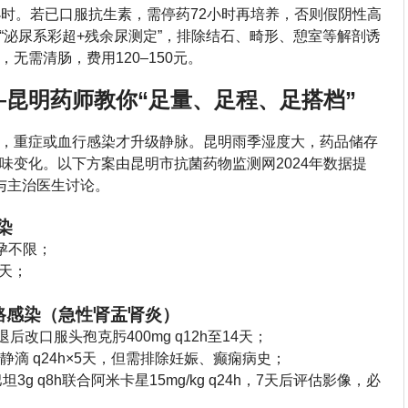
小时。若已口服抗生素，需停药72小时再培养，否则假阴性高
“泌尿系彩超+残余尿测定”，排除结石、畸形、憩室等解剖诱
无需清肠，费用120–150元。
昆明药师教你“足量、足程、足搭档”
，重症或血行感染才升级静脉。昆明雨季湿度大，药品储存
味变化。以下方案由昆明市抗菌药物监测网2024年数据提
与主治医生讨论。
染
孕不限；
5天；
尿路感染（急性肾盂肾炎）
退后改口服头孢克肟400mg q12h至14天；
静滴 q24h×5天，但需排除妊娠、癫痫病史；
g q8h联合阿米卡星15mg/kg q24h，7天后评估影像，必