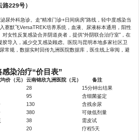
路229号）
泌尿外科急诊。走“精准门诊+日间病房”路线，轻中度感染当
赛默飞VersaTREK培养系统，血液、尿液标本通用，阳性
。对女性反复感染合并阴道炎者，提供“外阴联合治疗室”，在
凝胶导入，减少交叉感染顾虑。医院与昆明本地多家社区卫
尿常规，数据实时回传九洲医院数据库，医生线上审阅，避
感染治疗“价目表”
院均价（元）
云南锦欣九洲医院（元）
备注
28
15分钟出结果
95
含细菌鉴定
0
130
含残余尿
0
380
可做低剂量
瓶
38
需皮试
20
疗程5天