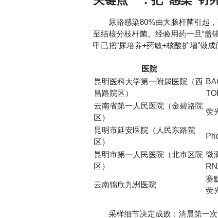
尿路感染80%由大肠杆菌引起
至结核分枝杆菌。经验用药一旦“盖
甲已把“尿培养+药敏+核酸扩增”做
医院
昆明医科大学第一附属医院（西
BA
昌路院区）
TO
云南省第一人民医院（金碧路院
荧
区）
昆明市延安医院（人民东路院
Ph
区）
昆明市第一人民医院（北市区院
微
区）
R
赛
云南锦欣九洲医院
荧
采样细节决定成败：清晨第一次