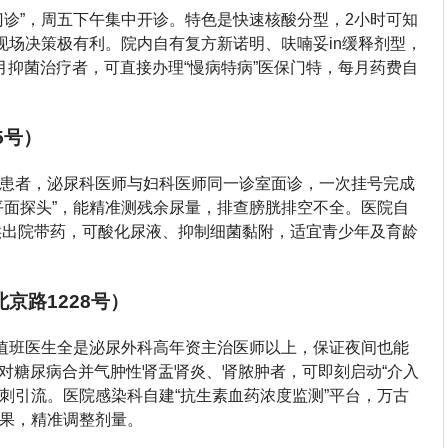
门诊”，周五下午集中开诊。特色是快速核酸分型，2小时可知
现场决策极有利。院内自有复方新诺明、呋喃妥in缓释剂型，
月抑菌治疗者，可直接办理“慢病特病”医保门特，每月药费自
5号）
患者，泌尿科医师与妇科医师同一诊室面诊，一次挂号完成
平面探头”，能精准测残余尿量，排查膀胱排空不全。医院自
）供出院带药，可酸化尿液、抑制细菌黏附，适宜青少年及育龄
京路1228号）
，值班医生全是泌尿外科高年资主治医师以上，保证夜间也能
。对糖尿病合并气肿性肾盂肾炎、肾脓肿者，可即刻启动“介入
穿刺引流。医院感染科自建“抗生素血药浓度监测”平台，万古
果，精准调整剂量。