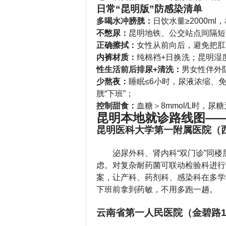
日常“昆明版”防感染清单
多喝水冲膀胱：
日饮水量≥2000m
不憋尿：
昆明地铁、公交站点间隔短
正确擦拭：
女性从前向后，避免把肛
内裤材质：
纯棉裆+日换洗；昆明湿
性生活前后排尿+清洗：
男女性伴外
少熬夜：
睡眠≤6小时，尿液浓缩、
胱“下班”；
控制甜食：
血糖＞8mmol/L时，
昆明本地就诊路线图——
昆明医科大学第一附属医院（西
泌尿外科、肾内科“双门诊”同
虑。对复杂耐药菌可联动检验科进行“
案，让产科、药剂科、感染科在多学
下班前拿到药敏，不用多跑一趟。
云南省第一人民医院（金碧路1