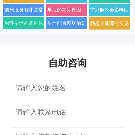
哪家男科医院好
疗？2026年男科专
吗？2026年科学治
前列腺炎有哪些常
早泄的常见原因、
前列腺炎会影响性
2026年口碑推荐
家详解病因与科学
疗方法与日常护理
见症状以及如何科
症状及改善方法全
生活质量和性功能
男性早泄的常见原
早泄能否彻底治愈
勃起功能障碍常见
用药方案
指南
学治疗
面解析
吗
因与有效治疗建议
以及需要多长时间
的原因有哪些
自助咨询