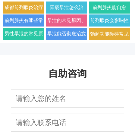
成都前列腺炎治疗
阳痿早泄怎么治
前列腺炎能自愈
哪家男科医院好
疗？2026年男科专
吗？2026年科学治
前列腺炎有哪些常
早泄的常见原因、
前列腺炎会影响性
2026年口碑推荐
家详解病因与科学
疗方法与日常护理
见症状以及如何科
症状及改善方法全
生活质量和性功能
男性早泄的常见原
早泄能否彻底治愈
勃起功能障碍常见
用药方案
指南
学治疗
面解析
吗
因与有效治疗建议
以及需要多长时间
的原因有哪些
自助咨询