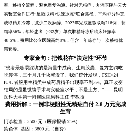
室、移植全流程，避免重复沟通。针对无精症，九洲医院与云大
实验室合作进行“显微取精+快速冰冻”联合路径，平均47分钟完
成取精并冷冻，减少二次麻醉。2023年完成显微取精218例，获
精率56%，年轻患者（≤32岁）单次取精冷冻后临床妊娠率
48.6%，费用比公立医院高约8%，但含一年冻存与一次移植优
惠套餐。
专家金句：把钱花在“决定性”环节
“患者最容易踩坑的是海量中成药。生精胶囊、复方玄驹吃
吃停停，三个月几千块就没了。我们统计发现，FSH>24
IU/L 者服用生精类中成药后精子出现率不到3%。真正改变
结局的是显微镜手术与实验室水平，不是土方。”——昆明
医科大学第一附属医院男科主任 李教授
费用拆解：一例非梗阻性无精症自付 2.8 万元完成
生育
门诊检查：2500 元（医保报销 55%）
染色体+基因：3800 元（自费）