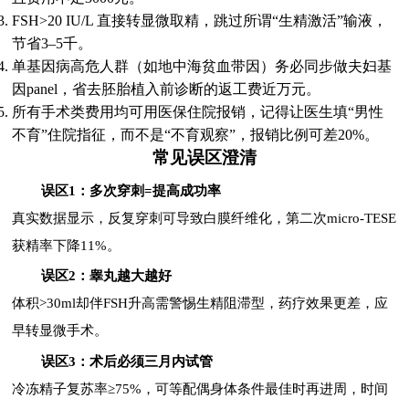
FSH>20 IU/L 直接转显微取精，跳过所谓“生精激活”输液，
节省3–5千。
单基因病高危人群（如地中海贫血带因）务必同步做夫妇基
因panel，省去胚胎植入前诊断的返工费近万元。
所有手术类费用均可用医保住院报销，记得让医生填“男性
不育”住院指征，而不是“不育观察”，报销比例可差20%。
常见误区澄清
误区1：多次穿刺=提高成功率
真实数据显示，反复穿刺可导致白膜纤维化，第二次micro-TESE
获精率下降11%。
误区2：睾丸越大越好
体积>30ml却伴FSH升高需警惕生精阻滞型，药疗效果更差，应
早转显微手术。
误区3：术后必须三月内试管
冷冻精子复苏率≥75%，可等配偶身体条件最佳时再进周，时间