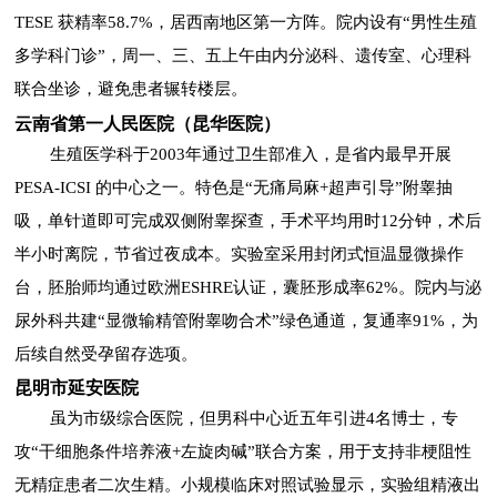
TESE 获精率58.7%，居西南地区第一方阵。院内设有“男性生殖
多学科门诊”，周一、三、五上午由内分泌科、遗传室、心理科
联合坐诊，避免患者辗转楼层。
云南省第一人民医院（昆华医院）
生殖医学科于2003年通过卫生部准入，是省内最早开展
PESA-ICSI 的中心之一。特色是“无痛局麻+超声引导”附睾抽
吸，单针道即可完成双侧附睾探查，手术平均用时12分钟，术后
半小时离院，节省过夜成本。实验室采用封闭式恒温显微操作
台，胚胎师均通过欧洲ESHRE认证，囊胚形成率62%。院内与泌
尿外科共建“显微输精管附睾吻合术”绿色通道，复通率91%，为
后续自然受孕留存选项。
昆明市延安医院
虽为市级综合医院，但男科中心近五年引进4名博士，专
攻“干细胞条件培养液+左旋肉碱”联合方案，用于支持非梗阻性
无精症患者二次生精。小规模临床对照试验显示，实验组精液出