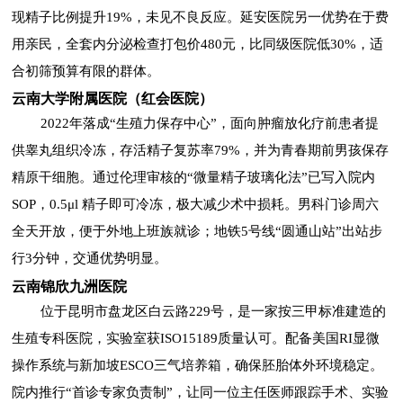
现精子比例提升19%，未见不良反应。延安医院另一优势在于费
用亲民，全套内分泌检查打包价480元，比同级医院低30%，适
合初筛预算有限的群体。
云南大学附属医院（红会医院）
2022年落成“生殖力保存中心”，面向肿瘤放化疗前患者提
供睾丸组织冷冻，存活精子复苏率79%，并为青春期前男孩保存
精原干细胞。通过伦理审核的“微量精子玻璃化法”已写入院内
SOP，0.5μl 精子即可冷冻，极大减少术中损耗。男科门诊周六
全天开放，便于外地上班族就诊；地铁5号线“圆通山站”出站步
行3分钟，交通优势明显。
云南锦欣九洲医院
位于昆明市盘龙区白云路229号，是一家按三甲标准建造的
生殖专科医院，实验室获ISO15189质量认可。配备美国RI显微
操作系统与新加坡ESCO三气培养箱，确保胚胎体外环境稳定。
院内推行“首诊专家负责制”，让同一位主任医师跟踪手术、实验