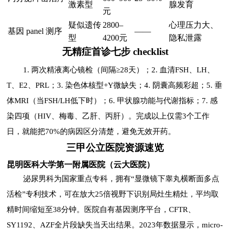
激素型
腺发育
元
疑似遗传
2800–
心理压力大、
基因 panel 测序
——
型
4200元
隐私泄露
无精症首诊七步 checklist
1. 两次精液离心镜检（间隔≥28天）；2. 血清FSH、LH、
T、E2、PRL；3. 染色体核型+Y微缺失；4. 阴囊高频彩超；5. 垂
体MRI（当FSH/LH低下时）；6. 甲状腺功能与代谢指标；7. 感
染四项（HIV、梅毒、乙肝、丙肝）。完成以上仅需3个工作
日，就能把70%的病因区分清楚，避免无效开药。
三甲公立医院资源速览
昆明医科大学第一附属医院（云大医院）
泌尿男科为国家重点专科，拥有“显微镜下睾丸横断面多点
活检”专利技术，可在放大25倍视野下识别局灶生精灶，平均取
精时间缩短至38分钟。医院自有基因测序平台，CFTR、
SY1192、AZF全片段缺失当天出结果。2023年数据显示，micro-