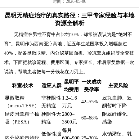
时间：2026-05-06
昆明无精症治疗的真实路径：三甲专家经验与本地
资源全解析
无精症在男性不育中占比约10%，却常被误认为是“绝对不
育”。昆明作为西南医疗高地，近五年生殖医学投入增幅超过
40%，配备显微取精、内分泌基因面板、冷冻睾丸组织等全套技
术。下面把就诊流程、费用区间、专家擅长、术后康复数据一次
说清，帮助患者把每一分钱花在刀刃上。
昆明平
一次成功
科室/技术
适应人群
主要风险
均费用
受孕率
显微取精
非梗阻性
1.2–1.6
睾丸血肿、睾
42–55%
（micro-TESE）
无精症
万元
酮暂时下降
经皮附睾精子抽
梗阻性无
2800–
附睾纤维化、
60–68%
吸（PESA）
精症
3500元
感染
每月
低促性腺
水钠潴留、乳
内分泌冲击治疗
600–900
25–30%