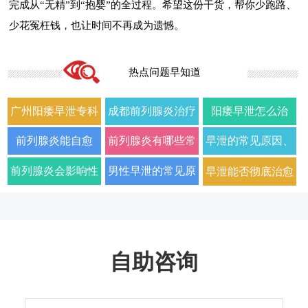
完成从“无精”到“抱婴”的全过程。希望这份干货，帮你少跑路、
少花冤枉钱，也让时间不再成为遗憾。
热点问题早知道
广州阳痿早泄专科
成都前列腺炎治疗
阳痿早泄怎么治
门诊哪家好正规男
哪家男科医院好
疗？2026年男科专
前列腺炎能自愈
前列腺炎有哪些常
早泄的常见原因、
科医院排名
2026年口碑推荐
家详解病因与科学
吗？2026年科学治
见症状以及如何科
症状及改善方法全
前列腺炎会影响性
男性早泄的常见原
早泄能否彻底治愈
用药方案
疗方法与日常护理
学治疗
面解析
生活质量和性功能
因与有效治疗建议
以及需要多长时间
指南
吗
自助咨询