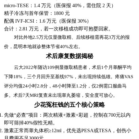
micro-TESE：1.4 万元（医保报 40%，需住院 2 天）
精子冷冻与首年保管：1800 元
配偶 IVF-ICSI：1.6 万元（医保报 30%）
合计：2.81 万元，若一次移植成功即可抱婴回家。
对比外地2.5万元仅显微取精、后续移植需再花3万元的报
价，昆明本地就诊整体节省40%左右。
术后康复数据揭秘
云大2022年随访109例显微取精患者，术后1个月睾酮平均
下降18%，三个月回升至基线97%，未出现持续低雄。疼痛VAS
评分均值24小时2.8分，48小时降至1.2分，仅2例需口服曲马
多。术后7天MRI复查未出现睾丸萎缩，安全度可放心。
少花冤枉钱的五个核心策略
先做“必查”项目：两次精液+激素+彩超，控制在700元以内
即可筛掉40%假性无精。
激素正常而睾丸体积≥12ml，优先选PESA或TESA，创伤小
且费用不足3000元。