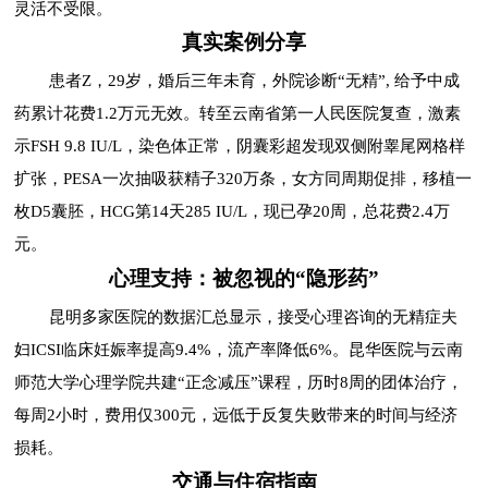
灵活不受限。
真实案例分享
患者Z，29岁，婚后三年未育，外院诊断“无精”, 给予中成
药累计花费1.2万元无效。转至云南省第一人民医院复查，激素
示FSH 9.8 IU/L，染色体正常，阴囊彩超发现双侧附睾尾网格样
扩张，PESA一次抽吸获精子320万条，女方同周期促排，移植一
枚D5囊胚，HCG第14天285 IU/L，现已孕20周，总花费2.4万
元。
心理支持：被忽视的“隐形药”
昆明多家医院的数据汇总显示，接受心理咨询的无精症夫
妇ICSI临床妊娠率提高9.4%，流产率降低6%。昆华医院与云南
师范大学心理学院共建“正念减压”课程，历时8周的团体治疗，
每周2小时，费用仅300元，远低于反复失败带来的时间与经济
损耗。
交通与住宿指南