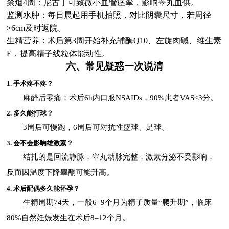
禁烟4周：尼古丁可致微小血管痉挛，影响睾丸血供。
监测水肿：每日晨起用手机拍照，对比阴囊尺寸，若周径
>6cm及时返院。
生精营养：术后第3周开始补充辅酶Q10、左旋肉碱、维生素
E，提高精子线粒体能动性。
六、常见疑惑一次说清
1. 手术疼不疼？
麻醉后零痛；术后6h内口服NSAIDs，90%患者VAS≤3分。
2. 多久能打球？
3周后可慢跑，6周后可对抗性篮球、足球。
3. 会不会影响雄激素？
结扎的是回流静脉，睾丸动脉完整，激素分泌不受影响，
反而因温度下降睾酮可能升高。
4. 术后配偶多久能怀孕？
生精周期74天，一般6–9个月为精子质量“爬升期”，临床
80%自然妊娠发生在术后8–12个月。