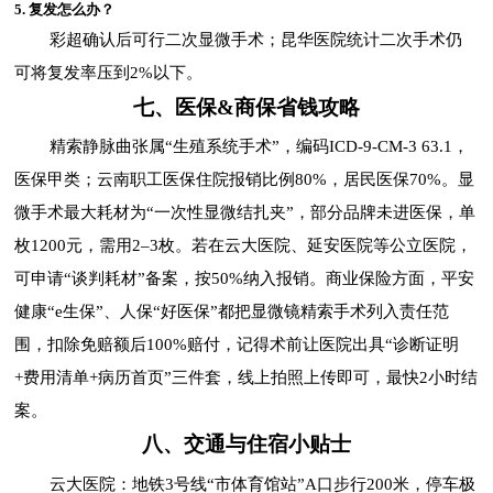
5. 复发怎么办？
彩超确认后可行二次显微手术；昆华医院统计二次手术仍
可将复发率压到2%以下。
七、医保&商保省钱攻略
精索静脉曲张属“生殖系统手术”，编码ICD-9-CM-3 63.1，
医保甲类；云南职工医保住院报销比例80%，居民医保70%。显
微手术最大耗材为“一次性显微结扎夹”，部分品牌未进医保，单
枚1200元，需用2–3枚。若在云大医院、延安医院等公立医院，
可申请“谈判耗材”备案，按50%纳入报销。商业保险方面，平安
健康“e生保”、人保“好医保”都把显微镜精索手术列入责任范
围，扣除免赔额后100%赔付，记得术前让医院出具“诊断证明
+费用清单+病历首页”三件套，线上拍照上传即可，最快2小时结
案。
八、交通与住宿小贴士
云大医院：地铁3号线“市体育馆站”A口步行200米，停车极