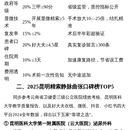
政府等
20%
三甲≥90分
省级监管，质控指标公开
级
显微技
开展显微精索≥5
手术放大10—25倍，结扎精
25%
术
年
准
复发率
15%
≤2%
术后半年彩超验证
患者口
20%
好大夫≥4.5星
真实复诊留言≥300条
碑
住院周
10%
≤3天
加速康复路径，节省误工费
期
费用透
10%
术前一次性告知
无中途追加
明
二、2025昆明精索静脉曲张口碑榜TOP5
同步参考云南省卫健委三级公立医院绩效考核、昆明医科
大学教学质量报告、以及好大夫在线、微医、抖音、小红书四大
平台2024全年数据，得出以下五家“靠谱之选”。
① 昆明医科大学第一附属医院（云大医院）泌尿外科