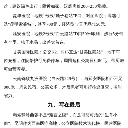
难，建议绿色出行；附近如家、汉庭房价200–250元/晚。
昆华医院：地铁1号线“塘子巷站”E口，对面即院；高端可
选“昆明索菲特”，淡季700元，经济型“7天优品”150元。
延安医院：地铁2号线“白云路站”D口50米即到；步行5分钟
有全季、桔子水晶，出差党首选。
甘美国际医院：公交K2、K15直达“甘美医院站”，地下车
位充裕，住院陪护可免费停车；周围短租公寓日租80元，带厨房
可做营养餐。
云南锦欣九洲医院（白云路229号）：与延安医院相距不足
800米，周边民宿、公寓众多，术后患者可步行往返复查，省时
省力。
九、写在最后
精索静脉曲张不是“难言之隐”，而是可防可治的“生育小
偷”。昆明作为西南医疗高地，公立医院技术迭代快、民营医院