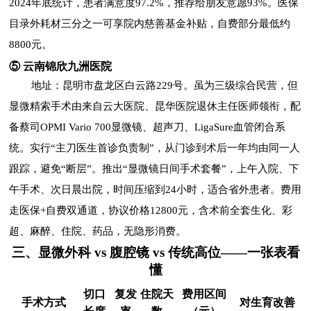
2024年底统计，患者满意度97.2%，推荐给朋友意愿93%。医保
目录外耗材三分之一可享院内慈善基金补贴，自费部分最低约
8800元。
⑤ 云南锦欣九洲医院
地址：昆明市盘龙区白云路229号。虽为三级综合民营，但
显微精索手术由来自云大医院、昆华医院退休主任医师领衔，配
备蔡司OPMI Vario 700显微镜、超声刀、LigaSure血管闭合系
统。实行“主刀医生首诊负责制”，从门诊到术后一年均由同一人
跟踪，避免“断层”。推出“显微镜日间手术套餐”，上午入院、下
午手术、次日晨出院，时间压缩到24小时，适合省外患者。费用
走医保+自费双通道，协议价格12800元，含术前全套生化、彩
超、麻醉、住院、药品，无隐形消费。
三、显微外科 vs 腹腔镜 vs 传统高位——一张表看
懂
切口
复发
住院天
费用区间
手术方式
对生育改善