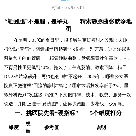
时间：2026-05-01
“蚯蚓腿”不是腿，是睾丸——精索静脉曲张就诊地
图
在昆明，35℃的夏日里，很多男生穿短裤时才发现：大腿
根没鼓“青筋”，阴囊却悄悄爬满“小蚯蚓”。别害羞，这是泌尿男
科最常见的血管病——精索静脉曲张，发病率青壮年高达15%，
不育男性里更飙到40%。拖久了，睾丸萎缩、激素下降、精子
DNA碎片率飙升，再帅也会“雄”不起来。2025年，哪些公立医
院真正把这根“回流的静脉”搞定？哪家术后复发率低于2%、显
微外科做到“发丝级”精准？下文把口碑、技术、收费、服务一次
说透，并附上挂号“路线图”，让你少跑腿、少花钱、少疼痛。
一、挑医院先看“硬指标”——5个维度打分
权
维度
参考值
说明
重