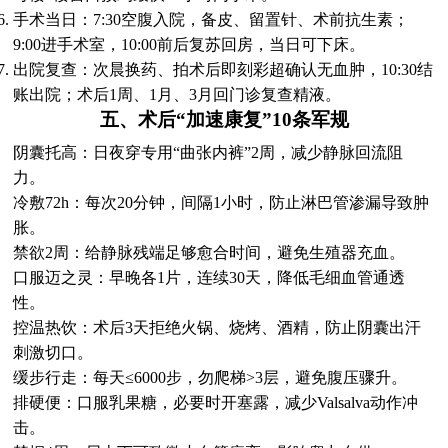
手术当日：7:30空腹入院，备皮、留置针、术前抗生素；
9:00进手术室，10:00前后复苏回房，当日可下床。
出院复查：次晨换药、拍术后即刻彩超确认无血肿，10:30结
账出院；术后1周、1月、3月回门诊复查精液。
五、术后“加速康复”10条军规
阴囊托高：日夜穿专用“曲张内裤”2周，减少静脉回流阻
力。
冷敷72h：每次20分钟，间隔1小时，防止淋巴管渗漏导致肿
胀。
禁欲2周：给静脉残端足够愈合时间，避免生殖器充血。
口服迈之灵：早晚各1片，连续30天，降低毛细血管通透
性。
控温热饮：术后3天拒绝火锅、烧烤、酒精，防止阴囊出汗
刺激切口。
缓步行走：每天≤6000步，勿爬梯>3层，避免腹压骤升。
排硬便：口服乳果糖，必要时开塞露，减少Valsalva动作冲
击。