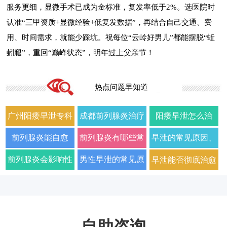
服务更细，显微手术已成为金标准，复发率低于2%。选医院时
认准“三甲资质+显微经验+低复发数据”，再结合自己交通、费
用、时间需求，就能少踩坑。祝每位“云岭好男儿”都能摆脱“蚯
蚓腿”，重回“巅峰状态”，明年过上父亲节！
热点问题早知道
广州阳痿早泄专科
成都前列腺炎治疗
阳痿早泄怎么治
门诊哪家好正规男
哪家男科医院好
疗？2026年男科专
前列腺炎能自愈
前列腺炎有哪些常
早泄的常见原因、
科医院排名
2026年口碑推荐
家详解病因与科学
吗？2026年科学治
见症状以及如何科
症状及改善方法全
前列腺炎会影响性
男性早泄的常见原
早泄能否彻底治愈
用药方案
疗方法与日常护理
学治疗
面解析
生活质量和性功能
因与有效治疗建议
以及需要多长时间
指南
吗
自助咨询