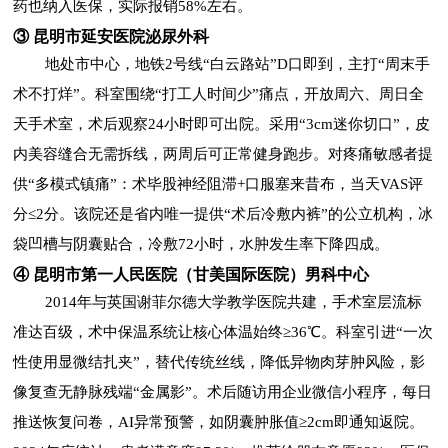
药也纳入医保，实际报销58%左右。
③ 昆明市延安医院泌尿外科
地处市中心，地铁2号线“白云路站”D口即到，主打“周末手
术不打烊”。科室围绕“打工人时间少”痛点，开放周六、周日全
天手术室，术后观察24小时即可出院。采用“3cm迷你切口”，皮
内美容缝合无需拆线，两周后可正常健身跑步。对疼痛敏感者提
供“多模式镇痛”：术毕股神经阻滞+口服塞来昔布，当天VAS评
分≤2分。该院还是省内唯一提供“术后冷敷内裤”的公立机构，冰
袋凹槽与阴囊贴合，冷敷72小时，水肿发生率下降四成。
④ 昆明市第一人民医院（甘美国际医院）男科中心
2014年与英国谢菲尔德大学教学医院共建，手术室层流标
准达百级，术中保温系统让核心体温始终≥36℃。科室引进“一次
性使用显微结扎夹”，替代传统丝线，降低异物肉芽肿风险，影
像复查无静脉残端“金属影”。术后随访用企业微信小程序，每日
推送恢复问卷，AI异常预警，如阴囊肿胀值≥2cm即通知返院。