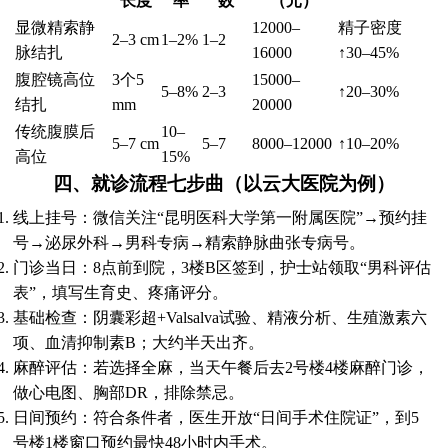
长度
率
数
（元）
显微精索静
12000–
精子密度
2–3 cm
1–2%
1–2
脉结扎
16000
↑30–45%
腹腔镜高位
3个5
15000–
5–8%
2–3
↑20–30%
结扎
mm
20000
传统腹膜后
10–
5–7 cm
5–7
8000–12000
↑10–20%
高位
15%
四、就诊流程七步曲（以云大医院为例）
线上挂号：微信关注“昆明医科大学第一附属医院”→预约挂
号→泌尿外科→男科专病→精索静脉曲张专病号。
门诊当日：8点前到院，3楼B区签到，护士站领取“男科评估
表”，填写生育史、疼痛评分。
基础检查：阴囊彩超+Valsalva试验、精液分析、生殖激素六
项、血清抑制素B；大约半天出齐。
麻醉评估：若选择全麻，当天午餐后去2号楼4楼麻醉门诊，
做心电图、胸部DR，排除禁忌。
日间预约：符合条件者，医生开放“日间手术住院证”，到5
号楼1楼窗口预约最快48小时内手术。