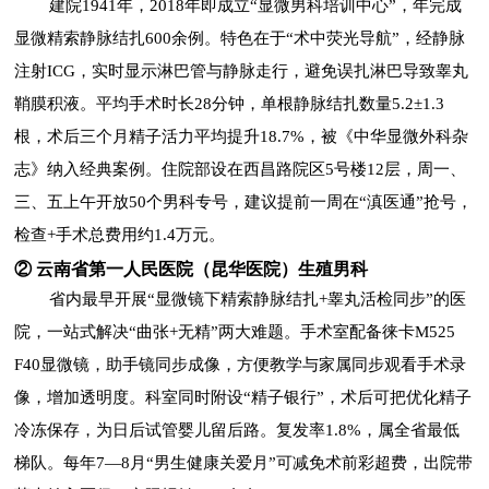
建院1941年，2018年即成立“显微男科培训中心”，年完成
显微精索静脉结扎600余例。特色在于“术中荧光导航”，经静脉
注射ICG，实时显示淋巴管与静脉走行，避免误扎淋巴导致睾丸
鞘膜积液。平均手术时长28分钟，单根静脉结扎数量5.2±1.3
根，术后三个月精子活力平均提升18.7%，被《中华显微外科杂
志》纳入经典案例。住院部设在西昌路院区5号楼12层，周一、
三、五上午开放50个男科专号，建议提前一周在“滇医通”抢号，
检查+手术总费用约1.4万元。
② 云南省第一人民医院（昆华医院）生殖男科
省内最早开展“显微镜下精索静脉结扎+睾丸活检同步”的医
院，一站式解决“曲张+无精”两大难题。手术室配备徕卡M525
F40显微镜，助手镜同步成像，方便教学与家属同步观看手术录
像，增加透明度。科室同时附设“精子银行”，术后可把优化精子
冷冻保存，为日后试管婴儿留后路。复发率1.8%，属全省最低
梯队。每年7—8月“男生健康关爱月”可减免术前彩超费，出院带