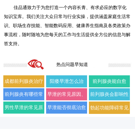
佳品通致力于为您打造一个内容长青、有求必应的数字化
知识宝库。我们关注大众日常与行业实操，提供涵盖家庭生活常
识、职场生存技能、智能数码应用、健康养生指南及各类政策办
事流程，随时随地为您每天的工作与生活提供全方位的信息与解
答支持。
热点问题早知道
成都前列腺炎治疗
阳痿早泄怎么治
前列腺炎能自愈
哪家男科医院好
疗？2026年男科专
吗？2026年科学治
前列腺炎有哪些常
早泄的常见原因、
前列腺炎会影响性
2026年口碑推荐
家详解病因与科学
疗方法与日常护理
见症状以及如何科
症状及改善方法全
生活质量和性功能
男性早泄的常见原
早泄能否彻底治愈
勃起功能障碍常见
用药方案
指南
学治疗
面解析
吗
因与有效治疗建议
以及需要多长时间
的原因有哪些