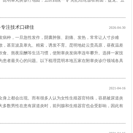
科专注技术口碑佳
2026-04-30
发病种，一旦急性发作，阴囊肿胀、剧痛、发热，常常让人寸步难
散，甚至波及睾丸、精索，诱发不育。昆明地处云贵高原，昼夜温差
饮食、熬夜应酬等生活习惯，使附睾炎发病率连年攀升。选择一家技
为患者最关心的问题。以下梳理昆明本地五家在附睾炎诊疗领域各具
2021-04-16
女身上都会出现。而有很多人认为女性生殖器官特殊，容易被尿道炎
大多数男性在患有尿道炎时，前列腺和生殖器官也会受影响，因此有