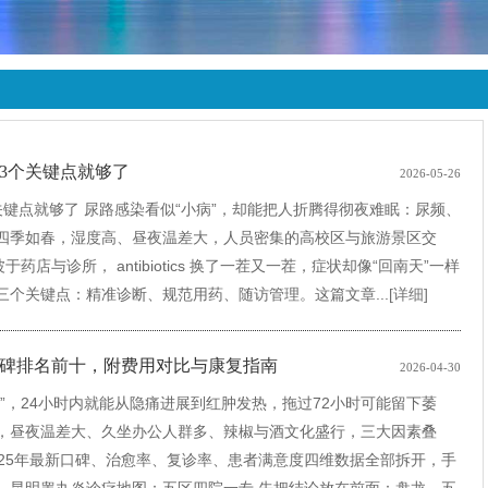
3个关键点就够了
2026-05-26
键点就够了 尿路感染看似“小病”，却能把人折腾得彻夜难眠：尿频、
四季如春，湿度高、昼夜温差大，人员密集的高校区与旅游景区交
店与诊所， antibiotics 换了一茬又一茬，症状却像“回南天”一样
个关键点：精准诊断、规范用药、随访管理。这篇文章...
[详细]
口碑排名前十，附费用对比与康复指南
2026-04-30
”，24小时内就能从隐痛进展到红肿发热，拖过72小时可能留下萎
，昼夜温差大、久坐办公人群多、辣椒与酒文化盛行，三大因素叠
25年最新口碑、治愈率、复诊率、患者满意度四维数据全部拆开，手
一、昆明睾丸炎诊疗地图：五区四院一专 先把结论放在前面：盘龙、五