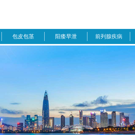
包皮包茎
阳痿早泄
前列腺疾病