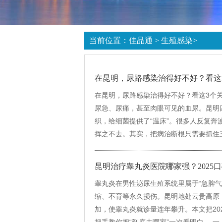
当前位置：
佳品通
>
生殖感染
>
在昆明，尿路感染治得好不好？看这
在昆明，尿路感染治得好不好？看这3个关
尿急、尿痛，甚至肉眼可见的血尿。昆明
织，给细菌提供了“温床”。很多人反复奔波于药
挥之不去。其实，把病治断根只需要抓住三
昆明治疗睾丸炎医院哪家强？2025
睾丸炎在男性泌尿生殖系统里属于“急脾气
缩、不育等永久损伤。昆明地处云贵高原
加，使睾丸炎就诊量连年攀升。本文把20
把手教你把“到底去哪家”一次看明白。 