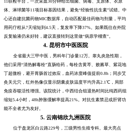
11联检平台，一次采血30分钟给出细菌、病毒、支原体、衣原
体、淋球菌等11项目标基因结果，避免“经验性抗生素”试错。中
心还自建抗菌药物MIC数据库，自动匹配最佳药物与剂量，平均
用药疗程从7天缩短到4.5天，复发率下降37%。如果既往在外院
反复输液仍未好转，建议直接转到这里做“病原学稽查”。
4. 昆明市中医医院
全省最大三甲中医，男科年门诊量12万。睾丸炎急性期，
他们采用“清热解毒栓”直肠给药，每栓含黄芩、败酱草、紫花地
丁超微粉，避开胃肠首过效应，血药浓度峰值提前0.8h；同步艾
灸关元穴，红外热像仪显示阴囊皮肤温度平均升高2.1℃，局部
免疫吞噬活性增强。该院统计，中西结合组退热时间比纯西药组
缩短5.4小时，48h肿胀缓解率提高21%。对抗生素禁忌或肝肾功
能不全者尤为友好。
5. 云南锦欣九洲医院
位于盘龙区白云路229号，三级男性生殖专科。最大亮点