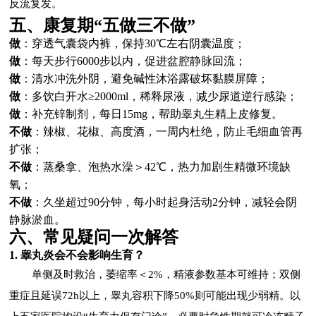
反流复发。
五、康复期“五做三不做”
做
：穿透气囊袋内裤，保持30℃左右阴囊温度；
做
：每天步行6000步以内，促进盆腔静脉回流；
做
：清水冲洗外阴，避免碱性沐浴露破坏黏膜屏障；
做
：多饮白开水≥2000ml，稀释尿液，减少尿道逆行感染；
做
：补充锌制剂，每日15mg，帮助睾丸生精上皮修复。
不做
：辣椒、花椒、高度酒，一周内杜绝，防止毛细血管再
扩张；
不做
：蒸桑拿、泡热水澡＞42℃，热力加剧生精微环境缺
氧；
不做
：久坐超过90分钟，每小时起身活动2分钟，减轻会阴
静脉淤血。
六、常见疑问一次解答
1. 睾丸炎会不会影响生育？
单侧及时救治，萎缩率＜2%，精液参数基本可维持；双侧
重症且延误72h以上，睾丸容积下降50%则可能出现少弱精。以