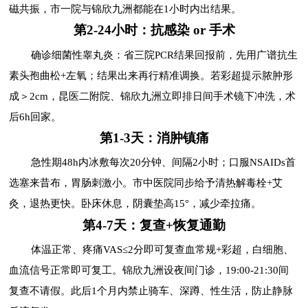
磁共振，市一院与锦欣九洲都能在1小时内出结果。
第2-24小时：抗感染 or 手术
确诊细菌性睾丸炎：省三院PCR结果回报前，先用广谱抗生
素头孢曲松+左氧；结果出来再行精准调换。若彩超提示脓肿形
成＞2cm，昆医二附院、锦欣九洲立即排日间手术镜下冲洗，术
后6h回家。
第1-3天：消肿镇痛
急性期48h内冰敷每次20分钟、间隔2小时；口服NSAIDs首
选塞来昔布，胃肠刺激小。市中医院同步给予清热解毒栓+艾
灸，退热更快。卧床休息，阴囊垫高15°，减少牵拉痛。
第4-7天：复查+恢复通勤
体温正常、疼痛VAS≤2分即可复查血常规+彩超，白细胞、
血流信号正常即可复工。锦欣九洲设夜间门诊，19:00-21:30间
复查不请假。此后1个月内禁止骑车、深蹲、性生活，防止静脉