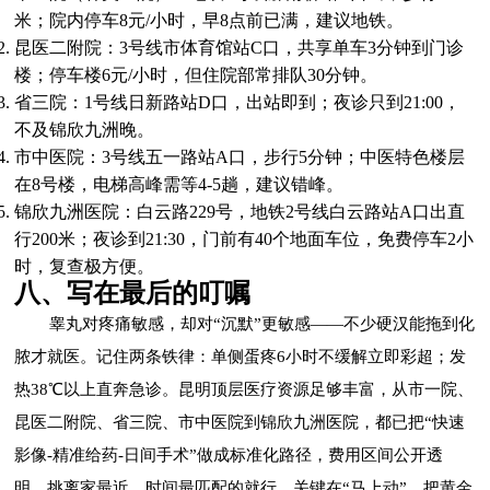
米；院内停车8元/小时，早8点前已满，建议地铁。
昆医二附院：3号线市体育馆站C口，共享单车3分钟到门诊
楼；停车楼6元/小时，但住院部常排队30分钟。
省三院：1号线日新路站D口，出站即到；夜诊只到21:00，
不及锦欣九洲晚。
市中医院：3号线五一路站A口，步行5分钟；中医特色楼层
在8号楼，电梯高峰需等4-5趟，建议错峰。
锦欣九洲医院：白云路229号，地铁2号线白云路站A口出直
行200米；夜诊到21:30，门前有40个地面车位，免费停车2小
时，复查极方便。
八、写在最后的叮嘱
睾丸对疼痛敏感，却对“沉默”更敏感——不少硬汉能拖到化
脓才就医。记住两条铁律：单侧蛋疼6小时不缓解立即彩超；发
热38℃以上直奔急诊。昆明顶层医疗资源足够丰富，从市一院、
昆医二附院、省三院、市中医院到锦欣九洲医院，都已把“快速
影像-精准给药-日间手术”做成标准化路径，费用区间公开透
明。挑离家最近、时间最匹配的就行，关键在“马上动”，把黄金