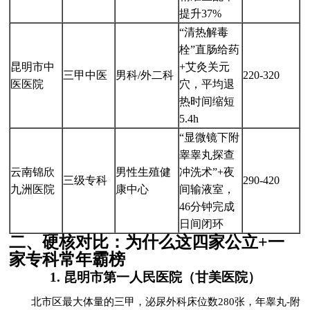
提升37%
“清热解毒
栓”直肠给药
昆明市中
+艾灸关元
三甲中医
男科/外二科
220-320
医医院
穴，平均退
热时间缩短
5.4h
“显微镜下附
睾睾丸探查
云南锦欣
男性生殖健
冲洗术”+夜
三级专科
290-420
九洲医院
康中心
间输液室，
46分钟完成
日间闭环
二、硬核对比：为什么这四家公立+一
家专科常年霸榜
1. 昆明市第一人民医院（甘美医院）
北市区最大体量的三甲，泌尿外科床位数280张，年睾丸-附