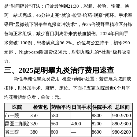
是“时间碎片”打法：门诊最晚到21:30，彩超、检验、输液、换
药一站式完成，46分钟走完“就诊-检查-给药-观察”闭环。手术室
采用“显微镜下附睾睾丸探查冲洗术”，在25倍视野里精准区分脓
苔与正常组织，减少盲目剥离带来的缺血损伤。2024年日间手
术突破1100例，患者满意度96.2%。价位与公立持平，初诊290
元起， Night-care附加费仅30元，对朝九晚九的“社畜”极具吸引
力。
三、2025昆明睾丸炎治疗费用速查
急性单纯性睾丸炎费用=检查+药物+处置；若进展为脓肿或
扭转，则外加手术、麻醉、床位。下面把五家医院最近6个月平
均花费拆给你看，单位：元。
医院
检查包
药物平均
日间手术
住院手术
总区间
市一院
350
580
—
8800
930-9700
昆医二附院
320
560
4300
8200
880-9300
省三院
380
600
—
8600
980-9200