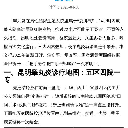
时间：2026-04-30
睾丸炎在男性泌尿生殖系统里属于“急脾气”，24小时内就
能从隐痛进展到红肿发热，拖过72小时可能留下萎缩、不育等永
久损伤。昆明地处云贵高原，昼夜温差大、久坐办公人群多、辣
椒与酒文化盛行，三大因素叠加，使睾丸炎就诊量连年攀升。本
文把2025年最新口碑、治愈率、复诊率、患者满意度四维数据
全部拆开，手把手教你把“到底去哪家”一次看明白。
一、昆明睾丸炎诊疗地图：五区四院一
专
先把结论放在前面：盘龙、五华、西山、官渡四区的主力
公立医院仍是“定海神针”，随后紧跟的云南锦欣九洲医院以“日
间手术+夜间门诊”模式，把“上班族请假难”这一痛点直接打穿。
下面把五家医院按地理位置由北到南排布，交通、优势、费用、
康复链路一次给全。