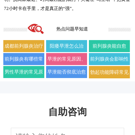
72小时卡在手里，才是真正的“强”。
热点问题早知道
成都前列腺炎治疗
阳痿早泄怎么治
前列腺炎能自愈
哪家男科医院好
疗？2026年男科专
吗？2026年科学治
前列腺炎有哪些常
早泄的常见原因、
前列腺炎会影响性
2026年口碑推荐
家详解病因与科学
疗方法与日常护理
见症状以及如何科
症状及改善方法全
生活质量和性功能
男性早泄的常见原
早泄能否彻底治愈
勃起功能障碍常见
用药方案
指南
学治疗
面解析
吗
因与有效治疗建议
以及需要多长时间
的原因有哪些
自助咨询