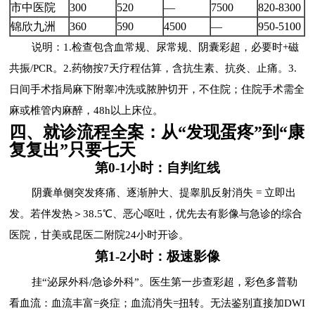
市中医院
300
520
—
7500
820-8300
锦欣九洲
360
590
4500
—
950-5100
说明：1.检查包含血常规、尿常规、阴囊彩超，必要时+磁
共振/PCR。2.药物按7天疗程估算，含抗生素、抗炎、止痛。3.
日间手术指局麻下附睾冲洗或脓肿切开，不住院；住院手术需全
麻或椎管内麻醉，48h以上床位。
四、就诊流程全案：从“发现蛋疼”到“康
复复出”只要七天
第0-1小时：自判红线
阴囊单侧突发疼痛、逐渐肿大、提睾肌反射消失 = 立即出
发。若伴发热＞38.5℃、恶心呕吐，优先去有影像与急诊的综合
医院，甘美或昆医二附院24小时开诊。
第1-2小时：极速影像
挂“泌尿外科/急诊外科”。医生第一步查彩超，彩色多普勒
看血流：血流丰富=炎症；血流消失=扭转。无法鉴别直接加DWI