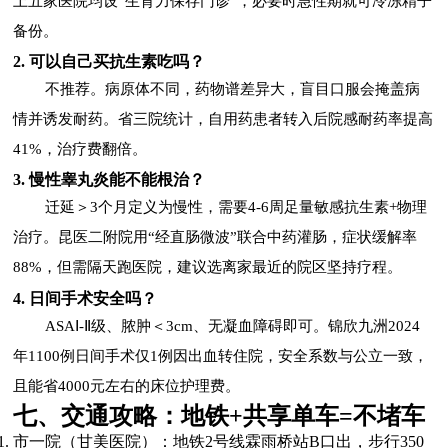
上五家医院均设“生育力保存门诊”，必要时急性期就可冷冻精子
备份。
2. 可以自己买抗生素吃吗？
不推荐。病原体不同，药物谱差异大，盲目口服会掩盖病
情并诱发耐药。省三院统计，自用药患者转入后院感耐药率提高
41%，治疗费翻倍。
3. 慢性睾丸炎能不能根治？
迁延＞3个月定义为慢性，需要4-6周足量敏感抗生素+物理
治疗。昆医二附院用“经直肠微波”联合中药灌肠，症状缓解率
88%，但需隔天跑医院，建议选离家最近的院区坚持疗程。
4. 日间手术安全吗？
ASAⅠ-Ⅱ级、脓肿＜3cm、无凝血障碍即可。锦欣九洲2024
年1100例日间手术仅1例因出血转住院，安全系数与公立一致，
且能省4000元左右的床位护理费。
七、交通攻略：地铁+共享单车=不堵车
市一院（甘美医院）：地铁2号线霖雨桥站B口出，步行350