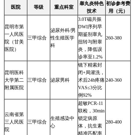
睾丸炎特色
初诊参考费
医院
等级
重点科室
技术
用（元）
3.0T磁共振
昆明市第
DWI序列早
泌尿外科/男
一人民医
期鉴别睾丸
三甲综合
性生殖医学
260-380
院（甘美
扭转与附睾
科
医院）
炎，降低误
诊率至1.2%
镜下精索封
昆明医科
闭+局灌洗，
大学第二
三甲综合
泌尿男科
术后24h疼痛
240-360
附属医院
VAS≤3分比
例92%
超敏PCR-11
联检，30min
云南省第
生殖感染中
锁定病原
三人民医
三甲综合
280-400
心
体，抗生素
院
精准匹配率