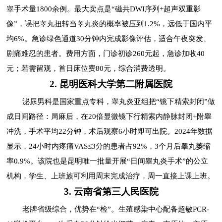
睾手术量1800余例。最大卖点是“磁共DWI序列+超声双重影
像”，误把睾丸扭转当睾丸炎的概率被压到1.2%，远低于国内平
均6%。急诊绿色通道30分钟内完成影像评估，适合午夜突发、
剧痛难忍的患者。费用方面，门诊初诊260元起，急诊加收40
元；若需留观，首日床位费80元，综合消费透明。
2. 昆明医科大学第二附属医院
泌尿男科是国家重点专科，睾丸炎亚组把“镜下精索封闭”做
成日间路径：局麻后，在20倍显微镜下行精索内静脉封闭+附睾
冲洗，手术平均22分钟，术后观察6小时即可出院。2024年数据
显示，24小时内疼痛VAS≤3分的患者占92%，3个月后睾丸萎缩
率0.9%。该院也是昆明唯一批量开展“日间睾丸炎手术”的公立
机构，学生、上班族可利用周末完成治疗，周一直接上课上班。
3. 云南省第三人民医院
老牌省级综合，优势在“检”。生殖感染中心配备超敏PCR-