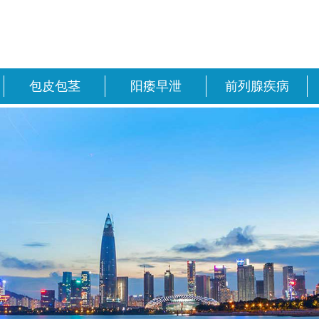
包皮包茎
阳痿早泄
前列腺疾病