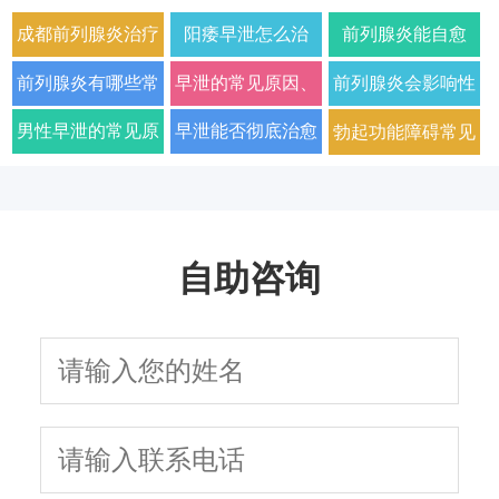
成都前列腺炎治疗
阳痿早泄怎么治
前列腺炎能自愈
哪家男科医院好
疗？2026年男科专
吗？2026年科学治
前列腺炎有哪些常
早泄的常见原因、
前列腺炎会影响性
2026年口碑推荐
家详解病因与科学
疗方法与日常护理
见症状以及如何科
症状及改善方法全
生活质量和性功能
男性早泄的常见原
早泄能否彻底治愈
勃起功能障碍常见
用药方案
指南
学治疗
面解析
吗
因与有效治疗建议
以及需要多长时间
的原因有哪些
自助咨询