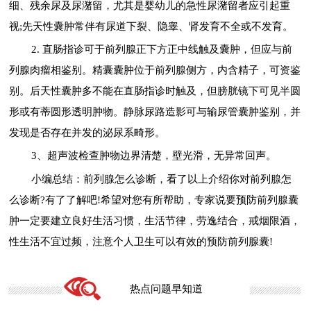
细、残余尿及尿潴留，尤其是婴幼儿的急性尿潴留者应引起重
视;先天性囊肿常伴有尿道下裂、隐睾、肾发育不全或不发育。
2. 直肠指诊可于前列腺正下方正中线触及囊肿，但应与前
列腺肉瘤相鉴别。精囊囊肿位于前列腺侧方，内含精子，可资鉴
别。后天性囊肿多不能在直肠指诊时触及，但膀胱镜下可见半圆
形或有蒂圆形透明肿物。静脉尿路造影可与输尿管囊肿鉴别，并
发现是否存在并发的泌尿系畸形。
3、超声波检查肿物边界清楚，壁光滑，无异常回声。
小编总结：前列腺怎么诊断，看了以上介绍你对前列腺怎
么诊断?有了了解吧!希望对您有所帮助，专家说要预防前列腺囊
肿一定要建立良好生活习惯，生活节律，劳逸结合，戒烟限酒，
性生活不宜过频，注意个人卫生可以有效的预防前列腺囊!
热点问题早知道