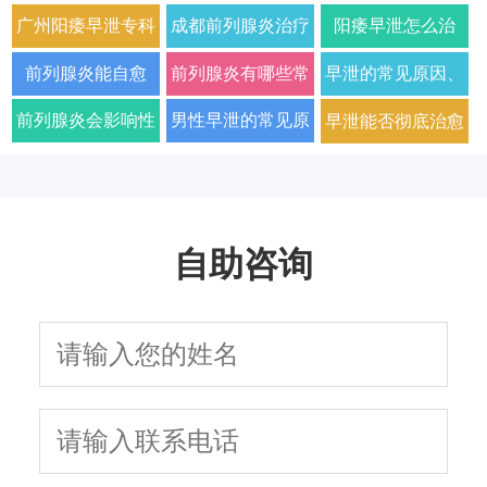
广州阳痿早泄专科
成都前列腺炎治疗
阳痿早泄怎么治
门诊哪家好正规男
哪家男科医院好
疗？2026年男科专
前列腺炎能自愈
前列腺炎有哪些常
早泄的常见原因、
科医院排名
2026年口碑推荐
家详解病因与科学
吗？2026年科学治
见症状以及如何科
症状及改善方法全
前列腺炎会影响性
男性早泄的常见原
早泄能否彻底治愈
用药方案
疗方法与日常护理
学治疗
面解析
生活质量和性功能
因与有效治疗建议
以及需要多长时间
指南
吗
自助咨询