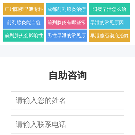
广州阳痿早泄专科
成都前列腺炎治疗
阳痿早泄怎么治
门诊哪家好正规男
哪家男科医院好
疗？2026年男科专
前列腺炎能自愈
前列腺炎有哪些常
早泄的常见原因、
科医院排名
2026年口碑推荐
家详解病因与科学
吗？2026年科学治
见症状以及如何科
症状及改善方法全
前列腺炎会影响性
男性早泄的常见原
早泄能否彻底治愈
用药方案
疗方法与日常护理
学治疗
面解析
生活质量和性功能
因与有效治疗建议
以及需要多长时间
指南
吗
自助咨询