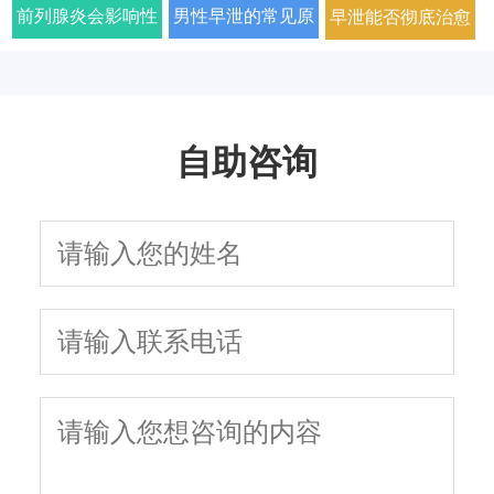
科医院排名
2026年口碑推荐
家详解病因与科学
吗？2026年科学治
见症状以及如何科
症状及改善方法全
前列腺炎会影响性
男性早泄的常见原
早泄能否彻底治愈
用药方案
疗方法与日常护理
学治疗
面解析
生活质量和性功能
因与有效治疗建议
以及需要多长时间
指南
吗
自助咨询