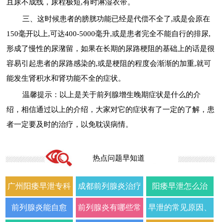
且尿不成线，尿程极短,有时淋湿衣带。
三、这时候患者的膀胱功能已经是代偿不全了,或是会原在
150毫开以上,可达400-5000毫升,或是患者完全不能自行的排尿,
形成了慢性的尿潴留，如果在长期的尿路梗阻的基础上的话是很
容易引起患者的尿路感染的,或是梗阻的程度会渐渐的加重,就可
能发生肾积水和肾功能不全的症状。
温馨提示：以上是关于前列腺增生晚期症状是什么的介
绍，相信通过以上的介绍，大家对它的症状有了一定的了解，患
者一定要及时的治疗，以免耽误病情。
热点问题早知道
广州阳痿早泄专科
成都前列腺炎治疗
阳痿早泄怎么治
门诊哪家好正规男
哪家男科医院好
疗？2026年男科专
前列腺炎能自愈
前列腺炎有哪些常
早泄的常见原因、