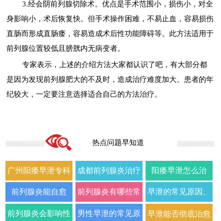
3.经会阴前列腺切除术。优点是手术范围小，损伤小，对全
身影响小，术后恢复快。但手术操作困难，不易止血，容易损伤
直肠而形成直肠瘘，容易造成术后性功能障碍等。此方法适用于
前列腺位置较低且膀胱内无病变者。
专家表示，上述的介绍方法大家都认识了吧，有大部分都
是因为发现前列腺肥大的不及时，造成治疗难度加大。患者的年
纪较大，一定要注意选择适合自己的方法治疗。
热点问题早知道
广州阳痿早泄专科
成都前列腺炎治疗
阳痿早泄怎么治
门诊哪家好正规男
哪家男科医院好
疗？2026年男科专
前列腺炎能自愈
前列腺炎有哪些常
早泄的常见原因、
科医院排名
2026年口碑推荐
家详解病因与科学
吗？2026年科学治
见症状以及如何科
症状及改善方法全
前列腺炎会影响性
男性早泄的常见原
早泄能否彻底治愈