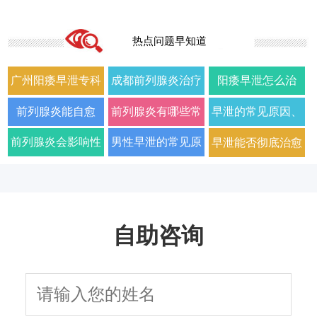
热点问题早知道
广州阳痿早泄专科
成都前列腺炎治疗
阳痿早泄怎么治
门诊哪家好正规男
哪家男科医院好
疗？2026年男科专
前列腺炎能自愈
前列腺炎有哪些常
早泄的常见原因、
科医院排名
2026年口碑推荐
家详解病因与科学
吗？2026年科学治
见症状以及如何科
症状及改善方法全
前列腺炎会影响性
男性早泄的常见原
早泄能否彻底治愈
用药方案
疗方法与日常护理
学治疗
面解析
生活质量和性功能
因与有效治疗建议
以及需要多长时间
指南
吗
自助咨询