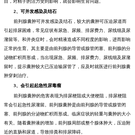
目，对精子的活力受到影响，就会影响生育问题。
2、可并发感染及结石
前列腺囊肿可并发感染及结石，较大的囊肿可压迫尿道而
引起排尿困难，常见症状有尿急、尿频、排尿费力、尿线细及尿
潴留等。和并炎症时，会对精液造成不同程度的影响，进而影响
正常的生育。其主要是由前列腺的导管或腺管闭塞、前列腺的分
泌物贮积而形成，当出现尿急、尿频、排尿费力、尿线细及尿潴
留时，提示囊肿较大已压迫输尿管了，应及时就医进行前列腺囊
肿穿刺治疗。
3、会引起起急性尿毒瘤
前列腺囊肿的危害表现为排尿梗阻或大便梗阻，排尿梗阻
常会引起急性尿潴留。前列腺囊肿是由前列腺的导管或腺管闭
塞、前列腺的分泌物贮积而形成。临床症状的轻重与囊肿的大小
有关。随着囊肿液的增加，前列腺局部或整个腺体肿大，压迫附
近的直肠和尿道，导致排粪和排尿障碍。