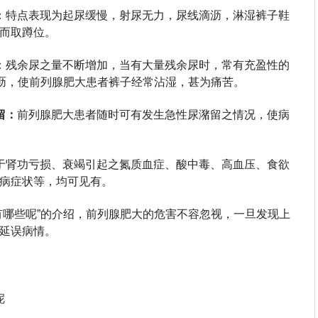
：特点表现为起尿缓慢，射尿无力，尿线滴沥，淋湿裤子鞋
而取蹲位。
：残余尿之量不断增加，当有大量残余尿时，常有充盈性的
滴沥，使前列腺肥大患者裤子经常沾湿，甚为痛苦。
留：
前列腺肥大患者随时可有发生急性尿潴留之情况，使病
于肾功亏损、衰竭引起之氮质血症、酸中毒、高血压、食欲
病症状等，均可见有。
有哪些呢”的介绍，前列腺肥大的危害不容忽视，一旦发现上
延误病情。
呢