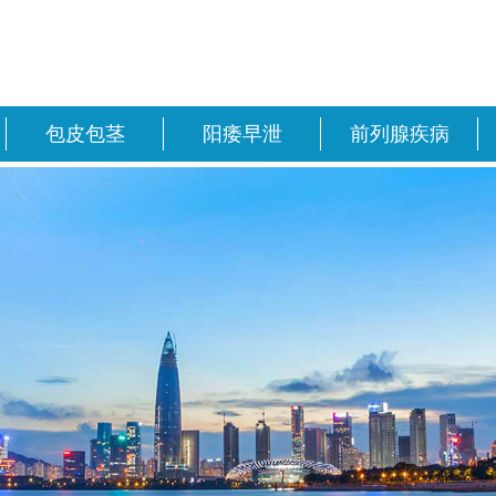
包皮包茎
阳痿早泄
前列腺疾病