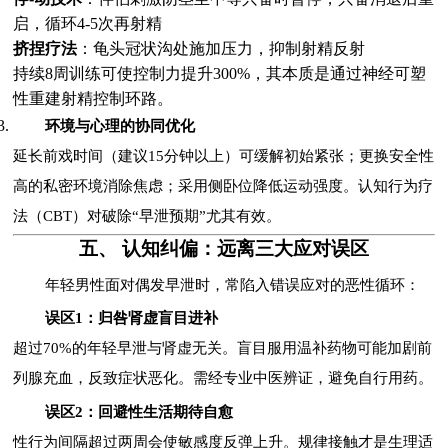
启，循环4-5次再射精
挤捏疗法
：龟头冠状沟处施加压力，抑制射精反射
持续8周训练可使控制力提升300%，其本质是通过神经可塑
性重建射精控制环路。
环境与心理的协同优化
延长前戏时间（建议15分钟以上）可缓解初始紧张；更换安全性
高的私密环境消除焦虑；采用侧卧位降低运动强度。认知行为疗
法（CBT）对破除“早泄预期”尤其有效。
五、 认知纠偏：远离三大应对误区
年轻男性面对偶发早泄时，常陷入错误应对的恶性循环：
误区1：归咎肾虚盲目进补
超过70%的年轻早泄与肾虚无关。盲目服用温补药物可能加剧前
列腺充血，反致症状恶化。需经专业中医辨证，避免自行用药。
误区2：回避性生活期待自愈
性行为间隔超过两周会使敏感度反弹上升。规律接触才是生理适