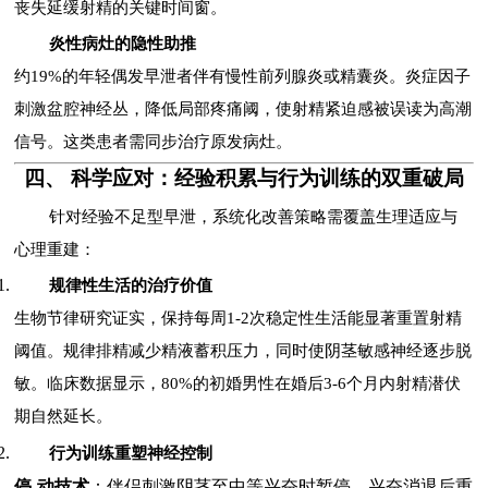
丧失延缓射精的关键时间窗。
炎性病灶的隐性助推
约19%的年轻偶发早泄者伴有慢性前列腺炎或精囊炎。炎症因子
刺激盆腔神经丛，降低局部疼痛阈，使射精紧迫感被误读为高潮
信号。这类患者需同步治疗原发病灶。
四、 科学应对：经验积累与行为训练的双重破局
针对经验不足型早泄，系统化改善策略需覆盖生理适应与
心理重建：
规律性生活的治疗价值
生物节律研究证实，保持每周1-2次稳定性生活能显著重置射精
阈值。规律排精减少精液蓄积压力，同时使阴茎敏感神经逐步脱
敏。临床数据显示，80%的初婚男性在婚后3-6个月内射精潜伏
期自然延长。
行为训练重塑神经控制
停-动技术
：伴侣刺激阴茎至中等兴奋时暂停，兴奋消退后重