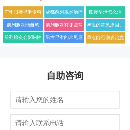
广州阳痿早泄专科
成都前列腺炎治疗
阳痿早泄怎么治
门诊哪家好正规男
哪家男科医院好
疗？2026年男科专
前列腺炎能自愈
前列腺炎有哪些常
早泄的常见原因、
科医院排名
2026年口碑推荐
家详解病因与科学
吗？2026年科学治
见症状以及如何科
症状及改善方法全
前列腺炎会影响性
男性早泄的常见原
早泄能否彻底治愈
用药方案
疗方法与日常护理
学治疗
面解析
生活质量和性功能
因与有效治疗建议
以及需要多长时间
指南
吗
自助咨询