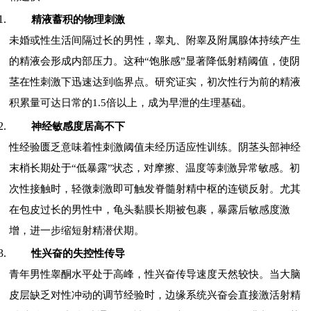
精液蓄积的物理刺激
未婚或性生活间隔过长的男性，睾丸、附睾及附属腺体持续产生
的精液会形成内部压力。这种“饱胀感”显著降低射精阈值，使阴
茎在性刺激下迅速达到临界点。研究证实，初次性行为前的精液
积累量可达日常的1.5倍以上，成为早泄的生理基础。
神经敏感度居高不下
性经验匮乏意味着性刺激阈值未经历适应性训练。阴茎头部神经
末梢长期处于“低暴露”状态，对摩擦、温度等刺激异常敏感。初
次性接触时，轻微刺激即可触发脊髓射精中枢的连锁反射。尤其
在包皮过长的男性中，龟头黏膜长期被包裹，暴露后敏感度激
增，进一步缩短射精潜伏期。
性兴奋的失控性传导
青年男性睾酮水平处于高峰，性兴奋传导速度天然较快。当大脑
皮层缺乏对性冲动的调节经验时，边缘系统兴奋会直接激活射精