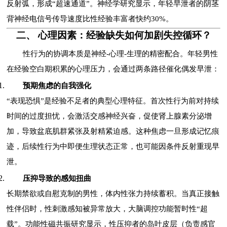
反射弧，形成“超速通道”。神经学研究显示，年轻早泄者的阴茎
背神经电信号传导速度比性经验丰富者快约30%。
二、 心理因素：经验缺失如何加剧失控循环？
性行为的协调本质是神经-心理-生理的精密配合。年轻男性
在经验空白期积累的心理压力，会通过两条路径催化偶发早泄：
预期焦虑的自我强化
“表现恐惧”是经验不足者的典型心理特征。首次性行为前对持续
时间的过度担忧，会激活交感神经兴奋，促使肾上腺素分泌增
加，导致盆底肌群紧张及射精紧迫感。这种焦虑一旦形成记忆痕
迹，后续性行为中即便生理状态正常，也可能因条件反射重现早
泄。
压抑导致的感知扭曲
长期禁欲或自慰克制的男性，体内性张力持续蓄积。当真正接触
性伴侣时，性刺激感知被异常放大，大脑调控功能暂时性“超
载”。功能性磁共振研究显示，性压抑者的岛叶皮层（负责感官