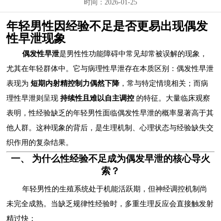
时间：2026-01-25
年轻男性因经验不足是否更易出现偶发
性早泄现象
偶发性早泄
是男性性功能障碍中常见却常被误解的现象，
尤其在年轻群体中。它与病理性早泄存在本质区别：偶发性早泄
表现为
短期内射精控制力偶然下降
，常与特定情境相关；而病
理性早泄则呈现
持续性且难以自主调控
的特征。大量临床观察
表明，性经验缺乏的年轻男性面临偶发性早泄的概率显著高于其
他人群。这种现象的背后，是生理机制、心理状态与经验缺失交
织作用的复杂结果。
一、 为什么性经验不足成为偶发早泄的核心导火
索？
年轻男性的生殖系统处于机能活跃期，但神经调控机制尚
未完全成熟。当缺乏规律性经验时，多重生理反应会直接触发射
精过快：