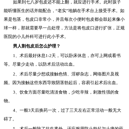
如果到七八岁包皮还不能上翻，就应进行手术。此时孩子
能听懂医生的话并能配合，“老实”地躺在手术台上接受手术。如
果是包茎，包皮口非常小，并且每次小便时包皮都会鼓起来像小
球一样，那就需要早一点处理，方法是将包皮口进行扩张，正规
医院的小儿外科可进行此小手术。
男人割包皮后怎么护理？
1、术后最好休息1-2天，可以卧床休息，亦可上网或看书
等。尽量少走动，以防术后活动出血。
2、术后尽量少想或接触色情、淫秽杂志，网络图片及视
频。因为接触这些东西导致阴茎勃起后，容易引起术后出血。
3、饮食方面尽量吃清淡食物，少吃辛辣，刺激性强的食
物。
4、一般3天后换药一次，过了三天左右正常活动一般无大
碍了。
5、术后一般除了抗生素外，还应服用防止勃起与止痛的药