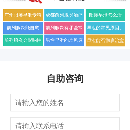
广州阳痿早泄专科
成都前列腺炎治疗
阳痿早泄怎么治
门诊哪家好正规男
哪家男科医院好
疗？2026年男科专
前列腺炎能自愈
前列腺炎有哪些常
早泄的常见原因、
科医院排名
2026年口碑推荐
家详解病因与科学
吗？2026年科学治
见症状以及如何科
症状及改善方法全
前列腺炎会影响性
男性早泄的常见原
早泄能否彻底治愈
用药方案
疗方法与日常护理
学治疗
面解析
生活质量和性功能
因与有效治疗建议
以及需要多长时间
指南
吗
自助咨询