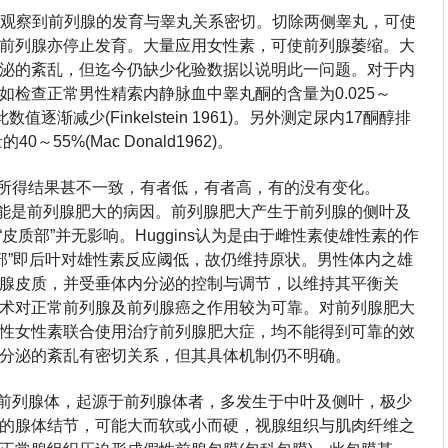
有人观察到前列腺的发育与睾丸关系密切。切除两侧睾丸，可使
前列腺亦停止发育。大量应用女性素，可使前列腺萎缩。大
泌的紊乱，但迄今仍缺少化验数据以说明此一问题。对于内
检查正常男性精索内静脉血中睾丸酮的含量为0.025～
数值逐渐减少(Finkelstein 1961)。另外测定尿内17酮醇排
55%(Mac Donald1962)。
，所得结果甚不一致，有者低，有者高，有的没有变化。
雌性激素可能是前列腺肥大的病因。前列腺肥大产生于前列腺的侧叶及
“皮质部”并无影响。Huggins认为是由于雌性素使雄性素的作
质部”即后叶对雄性素反应阈低，故仍维持原状。男性体内之雄
腺皮质，并受垂体内分泌的控制与调节，以维持其平衡关
术对正常前列腺及前列腺癌之作用较为可靠。对前列腺肥大
性女性素联合使用治疗前列腺肥大症，均不能得到可靠的效
分泌的紊乱有密切关系，但其具体机制仍不明确。
或前列腺体，起源于前列腺体者，多发生于中叶及侧叶，极少
的腺体结节，可能大而软或小而硬，视腺组织与肌肉纤维之