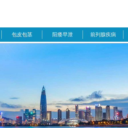
包皮包茎
阳痿早泄
前列腺疾病