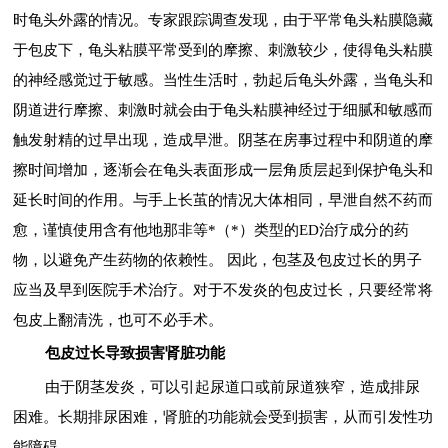
时龟头外露的情况。专家跟踪调查发现，由于平常龟头粘膜隐藏
于包皮下，龟头粘膜平常受到的摩擦、刺激较少，使得龟头粘膜
的神经感觉过于敏感。当性生活时，勃起后龟头外露，当龟头和
阴道进行摩擦、刺激时就会由于龟头粘膜神经过于细腻和敏感而
触发射精的过早出现，造成早泄。阴茎在房事过程中和阴道的摩
擦时间增加，逐渐会在龟头表面形成一层角质层起到保护龟头和
延长时间的作用。与手上长茧的情况大体相同，早泄自然不药而
愈，谨慎使用含有他地那非等*（*）类型的ED治疗成分的药
物，以避免产生药物的依赖性。 因此，包茎及包皮过长的男子
应当及早到医院手术治疗。对于不发炎的包皮过长，只要经常将
包皮上翻清洗，也可不必手术。
包皮过长导致损害肾脏功能
由于阴茎发炎，可以引起尿道口或前尿道狭窄，造成排尿
困难。长期排尿困难，肾脏的功能就会受到损害，从而引发性功
能障碍。