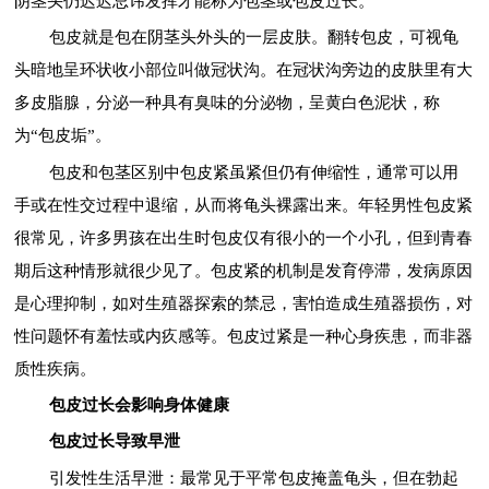
阴茎头仍迟迟忌讳发挥才能称为包茎或包皮过长。
包皮就是包在阴茎头外头的一层皮肤。翻转包皮，可视龟
头暗地呈环状收小部位叫做冠状沟。在冠状沟旁边的皮肤里有大
多皮脂腺，分泌一种具有臭味的分泌物，呈黄白色泥状，称
为“包皮垢”。
包皮和包茎区别中包皮紧虽紧但仍有伸缩性，通常可以用
手或在性交过程中退缩，从而将龟头裸露出来。年轻男性包皮紧
很常见，许多男孩在出生时包皮仅有很小的一个小孔，但到青春
期后这种情形就很少见了。包皮紧的机制是发育停滞，发病原因
是心理抑制，如对生殖器探索的禁忌，害怕造成生殖器损伤，对
性问题怀有羞怯或内疚感等。包皮过紧是一种心身疾患，而非器
质性疾病。
包皮过长会影响身体健康
包皮过长导致早泄
引发性生活早泄：最常见于平常包皮掩盖龟头，但在勃起