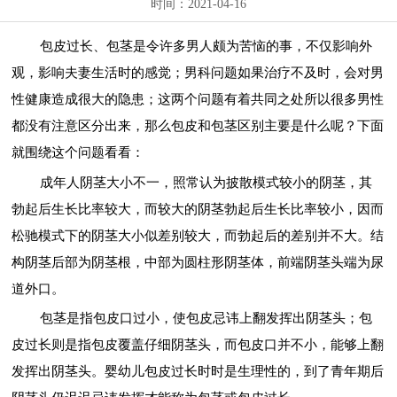
时间：2021-04-16
包皮过长、包茎是令许多男人颇为苦恼的事，不仅影响外
观，影响夫妻生活时的感觉；男科问题如果治疗不及时，会对男
性健康造成很大的隐患；这两个问题有着共同之处所以很多男性
都没有注意区分出来，那么包皮和包茎区别主要是什么呢？下面
就围绕这个问题看看：
成年人阴茎大小不一，照常认为披散模式较小的阴茎，其
勃起后生长比率较大，而较大的阴茎勃起后生长比率较小，因而
松驰模式下的阴茎大小似差别较大，而勃起后的差别并不大。结
构阴茎后部为阴茎根，中部为圆柱形阴茎体，前端阴茎头端为尿
道外口。
包茎是指包皮口过小，使包皮忌讳上翻发挥出阴茎头；包
皮过长则是指包皮覆盖仔细阴茎头，而包皮口并不小，能够上翻
发挥出阴茎头。婴幼儿包皮过长时时是生理性的，到了青年期后