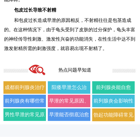
包皮过长导致不射精
和包皮过长造成早泄的原因相反，不射精往往是包茎造成
的。在这种情况下，由于龟头受到了皮肤的过分保护，龟头丰富
的神经传导性刺激、激发性兴奋的功能消失，在性生活中达不到
激发射精所需的刺激强度，就容易出现不射精了。
热点问题早知道
成都前列腺炎治疗
阳痿早泄怎么治
前列腺炎能自愈
哪家男科医院好
疗？2026年男科专
吗？2026年科学治
前列腺炎有哪些常
早泄的常见原因、
前列腺炎会影响性
2026年口碑推荐
家详解病因与科学
疗方法与日常护理
见症状以及如何科
症状及改善方法全
生活质量和性功能
男性早泄的常见原
早泄能否彻底治愈
勃起功能障碍常见
用药方案
指南
学治疗
面解析
吗
因与有效治疗建议
以及需要多长时间
的原因有哪些