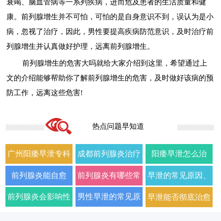
衰竭、脑血管病等一系列疾病，进而危及患者的生活质量和健
康。前列腺增生并不可怕，可怕的是自身意识不到，误认为是小
病，忽视了治疗，因此，男性要提高疾病防范意识，及时治疗前
列腺增生并认真做好护理，远离前列腺增生。
前列腺增生的危害大吗就给大家介绍到这里，希望通过上
文的介绍能够帮助你了解前列腺增生的危害，及时做好该病的预
防工作，远离这些危害!
热点问题早知道
广州阳痿早泄专科
成都前列腺炎治疗
阳痿早泄怎么治
门诊哪家好正规男
哪家男科医院好
疗？2026年男科专
前列腺炎能自愈
前列腺炎有哪些常
早泄的常见原因、
科医院排名
2026年口碑推荐
家详解病因与科学
吗？2026年科学治
见症状以及如何科
症状及改善方法全
前列腺炎会影响性
男性早泄的常见原
早泄能否彻底治愈
用药方案
疗方法与日常护理
学治疗
面解析
生活质量和性功能
因与有效治疗建议
以及需要多长时间