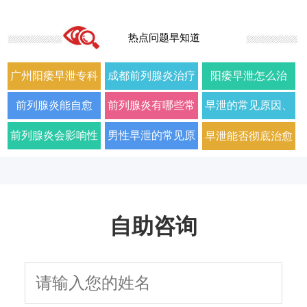
热点问题早知道
广州阳痿早泄专科
成都前列腺炎治疗
阳痿早泄怎么治
门诊哪家好正规男
哪家男科医院好
疗？2026年男科专
前列腺炎能自愈
前列腺炎有哪些常
早泄的常见原因、
科医院排名
2026年口碑推荐
家详解病因与科学
吗？2026年科学治
见症状以及如何科
症状及改善方法全
前列腺炎会影响性
男性早泄的常见原
早泄能否彻底治愈
用药方案
疗方法与日常护理
学治疗
面解析
生活质量和性功能
因与有效治疗建议
以及需要多长时间
指南
吗
自助咨询