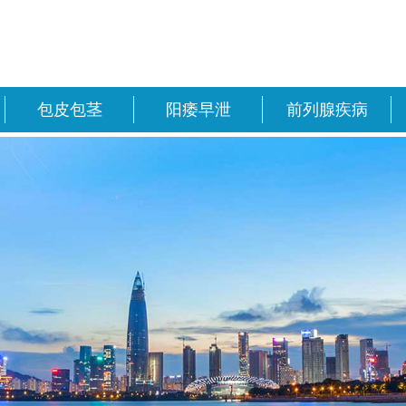
包皮包茎
阳痿早泄
前列腺疾病