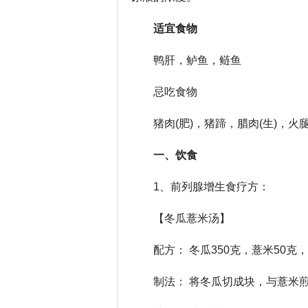
适宜食物
鸭肝，鲈鱼，鲢鱼
忌吃食物
猪肉(肥)，猪蹄，腊肉(生)，火
一、饮食
1、前列腺增生食疗方：
【冬瓜薏米汤】
配方： 冬瓜350克，薏米50克
制法： 将冬瓜切成块，与薏米