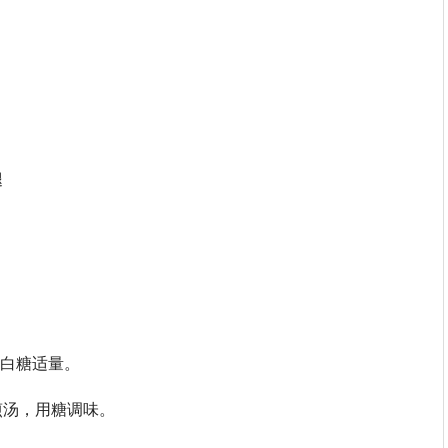
腿
，白糖适量。
煎汤，用糖调味。