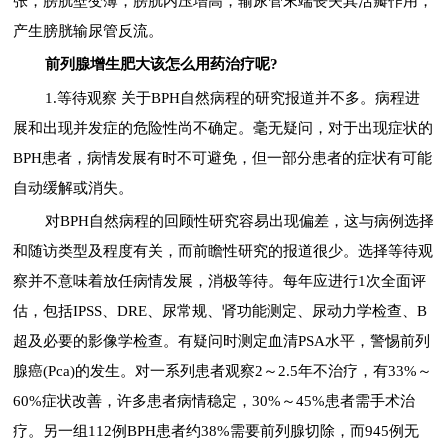
张，膀胱壁变薄，膀胱内压增高，输尿管末端丧失其活瓣作用，
产生膀胱输尿管反流。
前列腺增生肥大该怎么用药治疗呢?
1.等待观察 关于BPH自然病程的研究报道并不多。病程进
展和出现并发症的危险性尚不确定。毫无疑问，对于出现症状的
BPH患者，病情发展有时不可避免，但一部分患者的症状有可能
自动缓解或消失。
对BPH自然病程的回顾性研究容易出现偏差，这与病例选择
和随访类型及程度有关，而前瞻性研究的报道很少。选择等待观
察并不意味着放任病情发展，消极等待。每年应进行1次全面评
估，包括IPSS、DRE、尿常规、肾功能测定、尿动力学检查、B
超及必要的影像学检查。有疑问时测定血清PSA水平，警惕前列
腺癌(Pca)的发生。对一系列患者观察2～2.5年不治疗，有33%～
60%症状改善，许多患者病情稳定，30%～45%患者需手术治
疗。另一组112例BPH患者约38%需要前列腺切除，而945例无