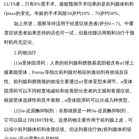
LUTS者，只有8%需手术。最能预测手术结果的是前列腺体积和
Qmax的变化。年龄的手术风险50岁约10%，70岁约50%。
如上所述，观察等待适用于轻度症状患者(评分0～7)。中重
度症状患者如果坚持的话也可一试，但最佳随访周期和治疗干预
时机尚无定论。
2.药物治疗
(1)α受体阻滞药：人类的前列腺和膀胱基底部都含有α1肾上
腺素能受体，Forray等指出前列腺对相应的激动剂有收缩反应
性。前列腺和膀胱颈的收缩主要通过α1受体亚型来调节。α受体
阻滞药可以不同程度地减轻和改善部分患者的主观和客观症状。
根据受体选择性和其半衰期，α受体阻滞药可以分成几种类型。
(2)5α-还原酶抑制剂：非那雄胺是一种5α-还原酶抑制剂，
它可以阻止T向DHT转化。这类药物主要作用于前列腺上皮，可
以缩小前列腺体积和改善症状。但达到最佳疗效(前列腺体积缩
小20%)至少需要6个月时间。