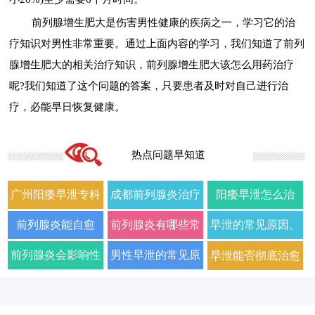
前列腺增生肥大是伤害男性健康的疾病之一，学习它的治
疗知识对男性非常重要。通过上面内容的学习，我们知道了前列
腺增生肥大的相关治疗知识，前列腺增生肥大该怎么用药治疗
呢?我们知道了这个问题的答案，只要患者及时对自己进行治
疗，必能早日恢复健康。
热点问题早知道
广州阳痿早泄专科
成都前列腺炎治疗
阳痿早泄怎么治
门诊哪家好正规男
哪家男科医院好
疗？2026年男科专
前列腺炎能自愈
前列腺炎有哪些常
早泄的常见原因、
科医院排名
2026年口碑推荐
家详解病因与科学
吗？2026年科学治
见症状以及如何科
症状及改善方法全
前列腺炎会影响性
男性早泄的常见原
早泄能否彻底治愈
用药方案
疗方法与日常护理
学治疗
面解析
生活质量和性功能
因与有效治疗建议
以及需要多长时间
指南
吗