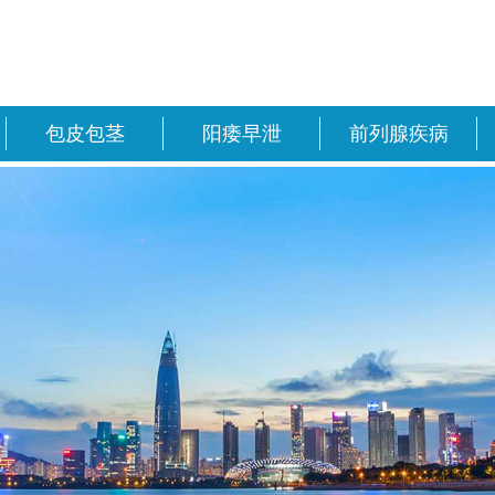
包皮包茎
阳痿早泄
前列腺疾病