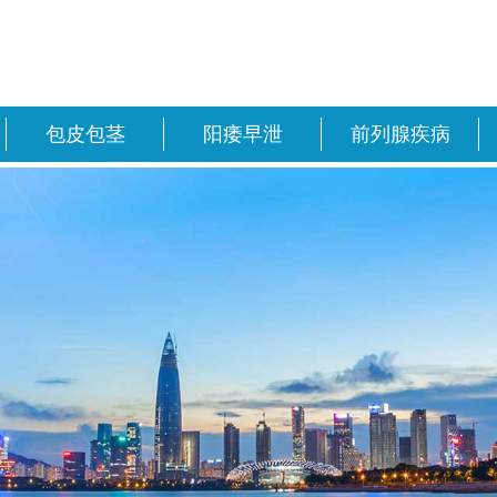
包皮包茎
阳痿早泄
前列腺疾病