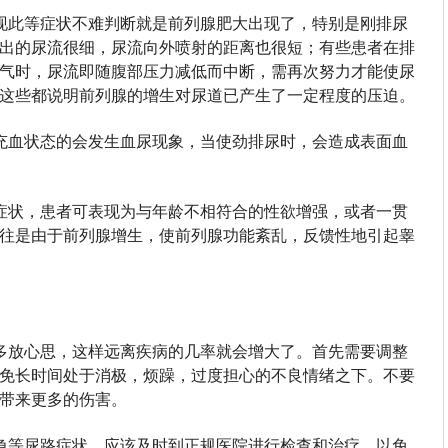
现此等症状不难判断就是前列腺肥大出现了，特别是刚排尿
出的尿流很细，尿流向外喷射的距离也很短；有些患者在排
气时，尿流即随腹部压力减低而中断，需再次努力才能使尿
这些都说明前列腺的增生对尿道已产生了一定程度的压迫。
充血状态的会发生血尿现象，当使劲排尿时，会造成表面血
症状，患者可表现为与年龄不相符合的性欲增强，或者一贯
往是由于前列腺增生，使前列腺功能紊乱，反馈性地引起睾
多放心思，这样远离疾病的几率就会增大了。首先需要调整
免长时间处于消极，烦躁，过度担心的不良情绪之下。不要
带来更多的伤害。
急等尿路症状，应该及时到正规医院进行检查和治疗，以免