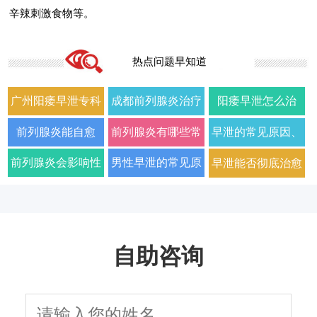
辛辣刺激食物等。
热点问题早知道
广州阳痿早泄专科
成都前列腺炎治疗
阳痿早泄怎么治
门诊哪家好正规男
哪家男科医院好
疗？2026年男科专
前列腺炎能自愈
前列腺炎有哪些常
早泄的常见原因、
科医院排名
2026年口碑推荐
家详解病因与科学
吗？2026年科学治
见症状以及如何科
症状及改善方法全
前列腺炎会影响性
男性早泄的常见原
早泄能否彻底治愈
用药方案
疗方法与日常护理
学治疗
面解析
生活质量和性功能
因与有效治疗建议
以及需要多长时间
指南
吗
自助咨询