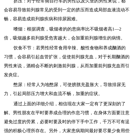
挤压：对于经常骑自行车的男性以及久坐的男性来说，都
会容易导致前列腺常见的受到一定的挤压而造成局部血液流动不
畅，容易造成前列腺疾病和排尿困难。
嗜烟：根据调查，吸烟者的的患病率比不吸烟者高1—2
倍，吸烟越多前列腺受危害越大，会加重前列腺增生的病情。
饮食不节：若男性经常食用辛辣、酸性食物和养成酗酒的
习惯，会容易引起血管扩张，促使前列腺充血，对于长期酗酒的
男性来说，酒精会不断的刺激前列腺，从而加重前列腺充血而引
发炎症。
憋尿：经常人为地憋尿，可使膀胱充盈胀大，导致排尿无
力，引起局部压力增大和血流不畅，加重的症状。
通过上面的详细介绍，相信现在大家一定有了更深刻的了
解。男性朋友在平时要养成合理的作息习惯，在身体方面要注意
避免过度的劳累，必要时要及时的停下手中工作，千万不可有逞
强的积极心理所存在。另外，大家患病期间最好要尽量少食用些