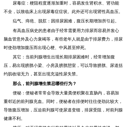
尿毒症：梗阻程度逐渐加重时，容易发生肾积水、肾功能
不全，以致临床上出现尿毒症症状。此外还可出现肾性高血压。
疝气、痔疮、脱肛：因排尿困难，腹压长期增加所引起。
有高血压病史的患者由于经常需要用力排尿而容易并发心
脑血管意外及心力衰竭等，有些老年人就是由于排尿费力，排尿
时使劲增加腹压而出现心梗、中风甚至猝死。
其它：当前列腺增生出现长期排尿困难时，经常增加腹
压，易出现膀胱小梁、小房及膀胱憩室，可以导致膀胱、尿道括
约肌收缩无力，甚至出现充溢性尿失禁。
那么，前列腺增生禁忌哪些行为？
便秘：便秘者常常会导致大量粪便积聚在直肠内，容易加
重邻近的前列腺充血。同时，便秘者在排便时往往使劲比较大，
导致腹压增加，压迫前列腺可使尿道变细，排尿受阻，对前列腺
健康不利。