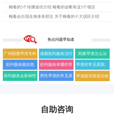
梅毒的5个传播途径介绍 梅毒的诊断有这5个项目
梅毒会出现在身体各部位 关于梅毒的十大误区介绍
热点问题早知道
广州阳痿早泄专科
成都前列腺炎治疗
阳痿早泄怎么治
门诊哪家好正规男
哪家男科医院好
疗？2026年男科专
前列腺炎能自愈
前列腺炎有哪些常
早泄的常见原因、
科医院排名
2026年口碑推荐
家详解病因与科学
吗？2026年科学治
见症状以及如何科
症状及改善方法全
前列腺炎会影响性
男性早泄的常见原
早泄能否彻底治愈
用药方案
疗方法与日常护理
学治疗
面解析
生活质量和性功能
因与有效治疗建议
以及需要多长时间
指南
吗
自助咨询