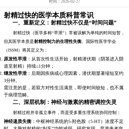
时间：2026-02-27
射精过快的医学本质科普常识
一、重新定义：射精过快不仅是“时间问题”
射精过快（医学多称“早泄”）常被误解为单纯的时间短暂，
但其医学本质是
射精控制力的生理性失衡
。国际性医学学会
（ISSM）将其定义为：
原发性早泄
：从首次性生活开始，射精潜伏期（阴茎进入阴
道至射精）持续≤1分钟；
继发性早泄
：后期因疾病或心理因素，潜伏期显著缩短至约
3分钟。
需注意的是，若双方对性生活满意，即使时间较短，也不属
于病理范畴。
二、深层机制：神经与激素的精密调控失灵
射精过程并非孤立事件，而是受多重生理系统协同控制：
神经递质失衡
：中枢神经系统的5-羟色胺（5-HT）浓度不足
时，大脑对射精的“刹车”功能减弱。研究发现，早泄患者突