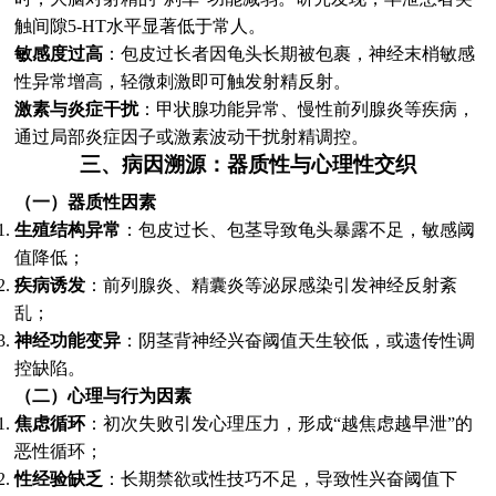
触间隙5-HT水平显著低于常人。
敏感度过高
：包皮过长者因龟头长期被包裹，神经末梢敏感
性异常增高，轻微刺激即可触发射精反射。
激素与炎症干扰
：甲状腺功能异常、慢性前列腺炎等疾病，
通过局部炎症因子或激素波动干扰射精调控。
三、病因溯源：器质性与心理性交织
（一）器质性因素
生殖结构异常
：包皮过长、包茎导致龟头暴露不足，敏感阈
值降低；
疾病诱发
：前列腺炎、精囊炎等泌尿感染引发神经反射紊
乱；
神经功能变异
：阴茎背神经兴奋阈值天生较低，或遗传性调
控缺陷。
（二）心理与行为因素
焦虑循环
：初次失败引发心理压力，形成“越焦虑越早泄”的
恶性循环；
性经验缺乏
：长期禁欲或性技巧不足，导致性兴奋阈值下