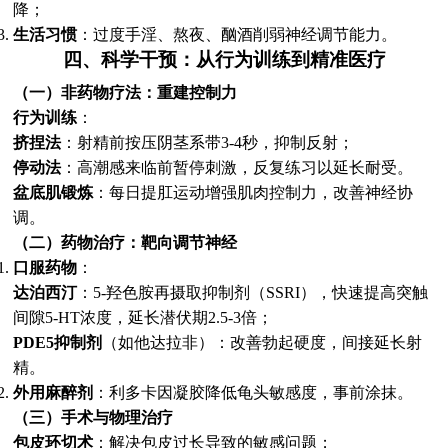
降；
生活习惯
：过度手淫、熬夜、酗酒削弱神经调节能力。
四、科学干预：从行为训练到精准医疗
（一）非药物疗法：重建控制力
行为训练
：
挤捏法
：射精前按压阴茎系带3-4秒，抑制反射；
停动法
：高潮感来临前暂停刺激，反复练习以延长耐受。
盆底肌锻炼
：每日提肛运动增强肌肉控制力，改善神经协
调。
（二）药物治疗：靶向调节神经
口服药物
：
达泊西汀
：5-羟色胺再摄取抑制剂（SSRI），快速提高突触
间隙5-HT浓度，延长潜伏期2.5-3倍；
PDE5抑制剂
（如他达拉非）：改善勃起硬度，间接延长射
精。
外用麻醉剂
：利多卡因凝胶降低龟头敏感度，事前涂抹。
（三）手术与物理治疗
包皮环切术
：解决包皮过长导致的敏感问题；