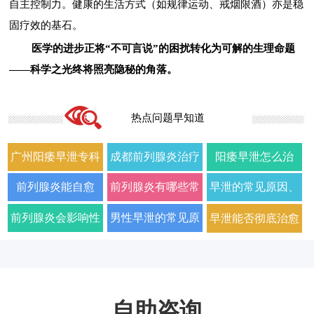
自主控制力。健康的生活方式（如规律运动、戒烟限酒）亦是稳
固疗效的基石。
医学的进步正将“不可言说”的困扰转化为可解的生理命题
——科学之光终将照亮隐秘的角落。
热点问题早知道
广州阳痿早泄专科
成都前列腺炎治疗
阳痿早泄怎么治
门诊哪家好正规男
哪家男科医院好
疗？2026年男科专
前列腺炎能自愈
前列腺炎有哪些常
早泄的常见原因、
科医院排名
2026年口碑推荐
家详解病因与科学
吗？2026年科学治
见症状以及如何科
症状及改善方法全
前列腺炎会影响性
男性早泄的常见原
早泄能否彻底治愈
用药方案
疗方法与日常护理
学治疗
面解析
生活质量和性功能
因与有效治疗建议
以及需要多长时间
指南
吗
自助咨询