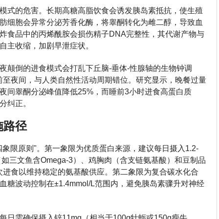
模式的危害。长期高糖高脂饮食会诱发胰岛素抵抗，使生殖
肪细胞会异常分泌芳香化酶，将睾酮转化为雌二醇，导致血
油炸食品中的丙烯酰胺会损伤精子DNA完整性，其代谢产物与
自主收缩，加剧早泄症状。
夜颠倒的进食模式会打乱下丘脑-垂体-性腺轴的生物钟调
提前至夜间，与人类自然性活动周期错位。研究显示，晚餐过量
夜间睾酮分泌峰值降低25%，而睡前3小时进食高蛋白质
分纠正。
施路径
象限原则"。第一象限为优质蛋白来源，建议每日摄入1.2-
鱼（如三文鱼含Omega-3）、鸡胸肉（含支链氨基酸）和豆制品
4次进食以维持稳定的氨基酸供应。第二象限为复合碳水化合
糖波动控制在±1.4mmol/L范围内，避免胰岛素骤升对神经
日需确保摄入锌11mg（相当于100g牡蛎或150g瘦牛