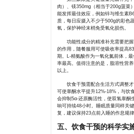
肉）、镁350mg（相当于200g菠
能发挥最佳效应，例如锌与维生素B
质，每日应摄入不少于500g的彩
氧，保护神经末梢免受氧化损伤。
功能性成分的精准补充需要把握
的作用，随餐服用可使吸收率提高8
期。L-精氨酸作为一氧化氮前体，
率最高。值得注意的是，脂溶性营养素
以上。
饮食干预需配合生活方式调整才
可使睾酮水平提升12%-18%，与
会抑制5α-还原酶活性，使双氢睾酮
响可持续48小时。睡眠质量同样关
复，建议保持23点前入睡的作息规
五、饮食干预的科学实