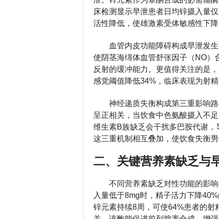
床检测显示早泄患者日均锌摄入量仅
活性降低，使雄激素受体敏感性下降
血管内皮功能障碍构成早泄发生
使阴茎海绵体血管舒张因子（NO）
反射的缓冲能力。更值得关注的是，
感觉阈值降低34%，临床表现为射
神经递质失衡构成第三重影响路
呈正相关，当饮食中色氨酸摄入不足
维生素B族缺乏会干扰多巴胺代谢，导
这三重机制相互叠加，使饮食失衡男
二、关键营养素缺乏与
不同营养素缺乏对性功能的影响
入量低于8mg时，精子活力下降40
锌元素持续8周，可使64%患者的
关，该酶能促进前列腺素合成，增强