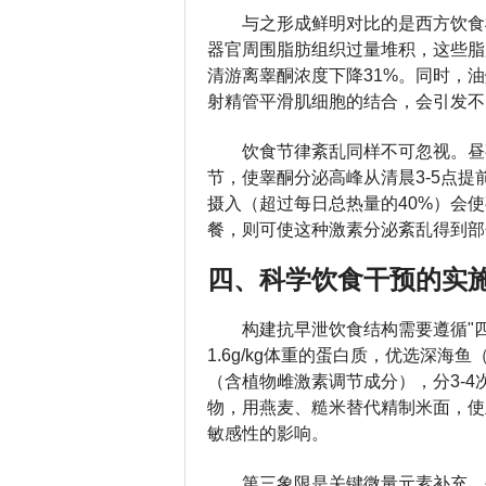
与之形成鲜明对比的是西方饮食
器官周围脂肪组织过量堆积，这些脂
清游离睾酮浓度下降31%。同时，
射精管平滑肌细胞的结合，会引发不
饮食节律紊乱同样不可忽视。昼
节，使睾酮分泌高峰从清晨3-5点
摄入（超过每日总热量的40%）会使
餐，则可使这种激素分泌紊乱得到部
四、科学饮食干预的实
构建抗早泄饮食结构需要遵循"四
1.6g/kg体重的蛋白质，优选深海
（含植物雌激素调节成分），分3-
物，用燕麦、糙米替代精制米面，使血
敏感性的影响。
第三象限是关键微量元素补充，每