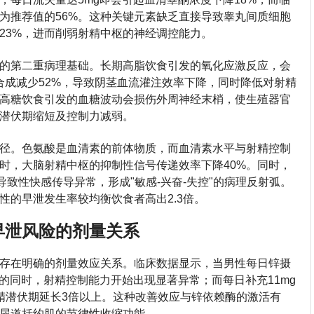
为推荐值的56%。这种关键元素缺乏直接导致睾丸间质细胞
23%，进而削弱射精中枢的神经调控能力。
的第二重病理基础。长期高脂饮食引发的氧化应激反应，会
合成减少52%，导致阴茎血流灌注效率下降，同时降低对射精
高糖饮食引发的血糖波动会损伤外周神经末梢，使生殖器官
精潜伏期缩短及控制力减弱。
径。色氨酸是血清素的前体物质，而血清素水平与射精控制
时，大脑射精中枢的抑制性信号传递效率下降40%。同时，
致性快感传导异常，形成"敏感-兴奋-失控"的病理反射弧。
性的早泄发生率较均衡饮食者高出2.3倍。
早泄风险的剂量关系
存在明确的剂量效应关系。临床数据显示，当男性每日锌摄
%的同时，射精控制能力开始出现显著异常；而每日补充11mg
射精潜伏期延长3倍以上。这种改善效应与锌依赖酶的激活有
尿道括约肌的节律性收缩功能。