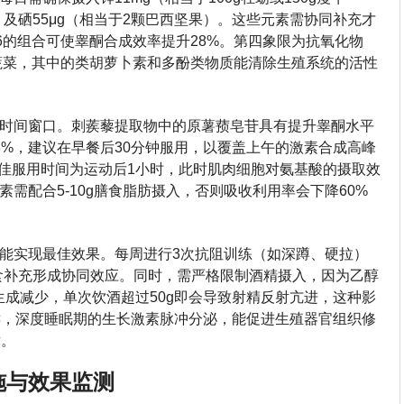
菜）及硒55μg（相当于2颗巴西坚果）。这些元素需协同补充才
6的组合可使睾酮合成效率提升28%。第四象限为抗氧化物
色蔬菜，其中的类胡萝卜素和多酚类物质能清除生殖系统的活性
时间窗口。刺蒺藜提取物中的原薯蓣皂苷具有提升睾酮水平
3%，建议在早餐后30分钟服用，以覆盖上午的激素合成高峰
最佳服用时间为运动后1小时，此时肌肉细胞对氨基酸的摄取效
需配合5-10g膳食脂肪摄入，否则吸收利用率会下降60%
能实现最佳效果。每周进行3次抗阻训练（如深蹲、硬拉）
饮食补充形成协同效应。同时，需严格限制酒精摄入，因为乙醇
生成减少，单次饮酒超过50g即会导致射精反射亢进，这种影
键，深度睡眠期的生长激素脉冲分泌，能促进生殖器官组织修
律。
施与效果监测