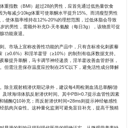
体重指数（BMI）超过28的男性，应首先通过低热量饮食
减轻体重，因为每减少10kg体重可使睾酮水平提升15%。而消瘦型男性
摄入，使体脂率维持在12%-20%的理想范围，过低体脂会导致
岁的男性，需额外补充D-天冬氨酸（每日3g），该物质可促
腺功能衰退。
则。市场上宣称改善性功能的产品中，只有含标准化刺蒺藜
（≥0.6%）和淫羊藿苷（≥10%）的制剂有临床数据支持。
蒺藜提升睾酮，马卡调节神经递质，淫羊藿改善血管舒张，
%。但需注意保存温度应控制在25℃以下，避免活性成分降解
。除主观射精潜伏期记录外，建议每4周检测血清总睾酮/游
）及球海绵体肌反射潜伏时间。其中PBI<0.7提示血管性因素
和辅酶Q10补充；而反射潜伏时间<28ms则提示神经敏感性
经肌肉兴奋性。这种量化监测可避免盲目补充，提高干预精
对早泄的影响已得到现代医学的明确证实。从微观营养素缺