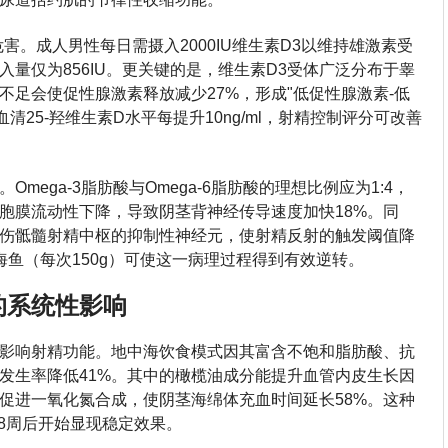
害。成人男性每日需摄入2000IU维生素D3以维持雄激素受
量仅为856IU。更关键的是，维生素D3受体广泛分布于睾
不足会使促性腺激素释放减少27%，形成"低促性腺激素-低
清25-羟维生素D水平每提升10ng/ml，射精控制评分可改善
mega-3脂肪酸与Omega-6脂肪酸的理想比例应为1:4，
胞膜流动性下降，导致阴茎背神经传导速度加快18%。同
伤骶髓射精中枢的抑制性神经元，使射精反射的触发阈值降
海鱼（每次150g）可使这一病理过程得到有效逆转。
的系统性影响
影响射精功能。地中海饮食模式因其富含不饱和脂肪酸、抗
发生率降低41%。其中的橄榄油成分能提升血管内皮生长因
可促进一氧化氮合成，使阴茎海绵体充血时间延长58%。这种
-8周后开始显现稳定效果。