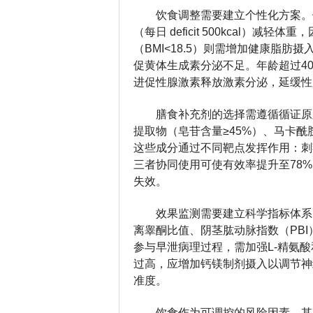
饮食调整需要建立个性化方案。
（每日 deficit 500kcal）
（BMI<18.5）则需增加健康脂肪
促黄体生成素分泌不足。年龄超过40
进促性腺激素释放激素分泌，延缓性
膳食补充剂的选择需遵循循证原
提取物（皂苷含量≥45%）、马卡酰胺
这些成分通过不同靶点发挥作用：刺
三者协同使用可使有效率提升至78
失效。
效果监测需要建立科学指标体系
离睾酮比值、阴茎肱动脉指数（PBI
参与早泄病理过程，需加强L-精氨酸
过高，应增加钙镁制剂摄入以调节神
准度。
饮食作为可调控的风险因素，其