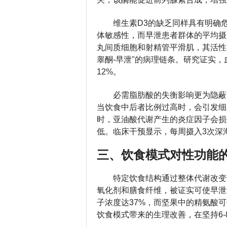
维生素D3的缺乏同样具有明确危
体敏感性，而早泄患者群体的平均摄入
丸间质细胞和射精管平滑肌，其活性
睾酮-早泄"的病理链条。研究证实，血
12%。
必需脂肪酸的失衡影响更为隐蔽。O
当饮食中后者比例过高时，会引发细
时，亚油酸代谢产生的炎症因子会损
低。临床干预显示，每周摄入3次深
三、饮食模式对性功能
特定饮食结构通过整体代谢改变
氧化剂和膳食纤维，被证实可使早泄
子浓度达37%，而坚果中的精氨酸
饮食模式带来的生理改善，在坚持6