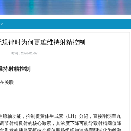
泄
>
无规律时为何更难维持射精控制
时间：2026-01-07
维持射精控制
在关联
-性腺轴功能，抑制促黄体生成素（LH）分泌，直接削弱睾丸
调节射精反射的核心激素，其浓度下降可能导致射精阈值降
食引发的胰岛素抵抗会促使脂肪组织加速将睾酮转化为雌激