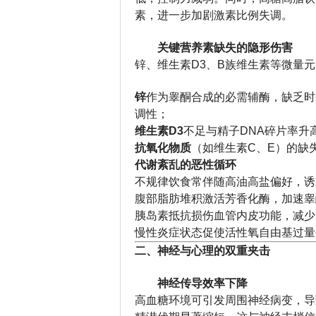
素，进一步加剧激素比例失调。
关键营养素缺失的隐形伤害
锌、维生素D3、B族维生素等微量
锌
作为睾酮合成的必需辅酶，缺乏时
调性；
维生素D3
不足与精子DNA碎片率升
抗氧化物质
（如维生素C、E）的缺
代谢紊乱的恶性循环
不规律饮食常伴随高油高盐偏好，诱
腹部脂肪堆积激活芳香化酶，加速睾
胰岛素抵抗损伤血管内皮功能，减少
慢性炎症状态促使活性氧自由基过量
二、神经与心理的双重夹击
神经传导效率下降
高血糖环境可引发周围神经病变，导