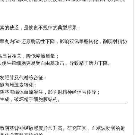
元素的缺乏，是饮食不规律的典型后果：
睾丸内5α-还原酶活性下降，影响双氢睾酮转化，削弱射精协
高显著相关，降低精液质量；
失使生殖细胞更易受自由基攻击，导致精子活力下降。
发肥胖及代谢综合征：
酮向雌激素转化；
阴茎海绵体血流灌注，影响射精神经信号传导；
生成，破坏精子细胞膜结构。
致阴茎背神经敏感度异常升高。研究证实，血糖波动者的射