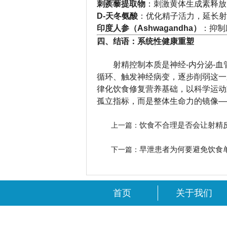
刺蒺藜提取物
：刺激黄体生成素释放
D-天冬氨酸
：优化精子活力，延长射
印度人参（Ashwagandha）
：抑制
四、结语：系统性健康重塑
射精控制本质是神经-内分泌-
循环、触发神经病变，逐步削弱这一
律化饮食修复营养基础，以科学运动
孤立指标，而是整体生命力的镜像—
饮食不合理是否会让射精
上一篇：
早泄患者为何要避免饮食
下一篇：
首页
关于我们