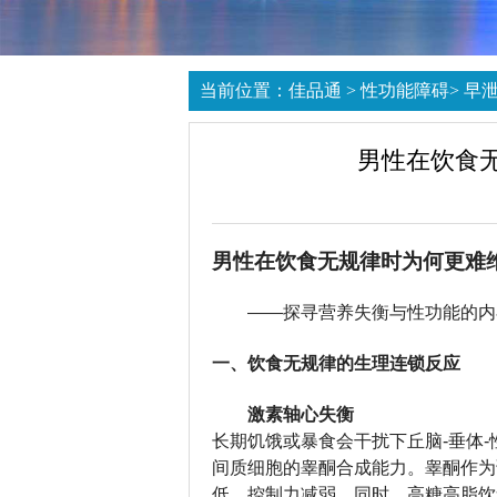
当前位置：
佳品通
>
性功能障碍
>
早
男性在饮食
男性在饮食无规律时为何更难
——探寻营养失衡与性功能的内
一、饮食无规律的生理连锁反应
激素轴心失衡
长期饥饿或暴食会干扰下丘脑-垂体
间质细胞的睾酮合成能力。睾酮作为
低，控制力减弱。同时，高糖高脂饮