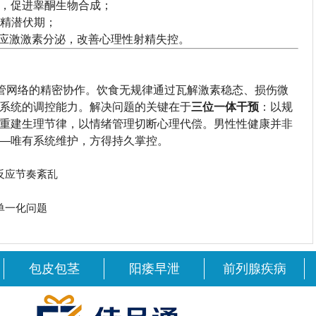
，促进睾酮生物合成；
精潜伏期；
应激激素分泌，改善心理性射精失控。
血管网络的精密协作。饮食无规律通过瓦解激素稳态、损伤微
系统的调控能力。解决问题的关键在于
三位一体干预
：以规
重建生理节律，以情绪管理切断心理代偿。男性性健康并非
—唯有系统维护，方得持久掌控。
反应节奏紊乱
单一化问题
包皮包茎
阳痿早泄
前列腺疾病