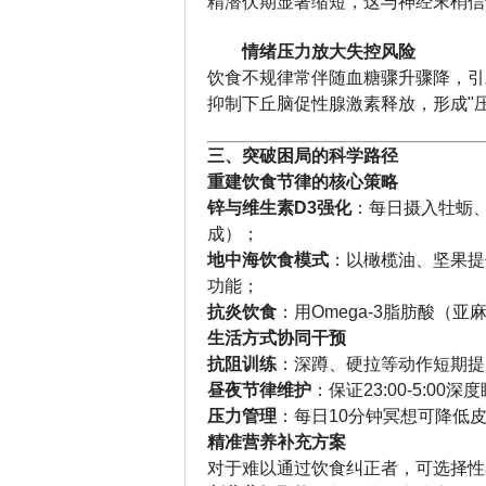
精潜伏期显著缩短，这与神经末梢信
情绪压力放大失控风险
饮食不规律常伴随血糖骤升骤降，引
抑制下丘脑促性腺激素释放，形成"压
三、突破困局的科学路径
重建饮食节律的核心策略
锌与维生素D3强化
：每日摄入牡蛎
成）；
地中海饮食模式
：以橄榄油、坚果提
功能；
抗炎饮食
：用Omega-3脂肪酸（
生活方式协同干预
抗阻训练
：深蹲、硬拉等动作短期提升
昼夜节律维护
：保证23:00-5:
压力管理
：每日10分钟冥想可降低
精准营养补充方案
对于难以通过饮食纠正者，可选择性