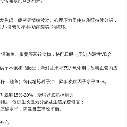
号传递紊乱直接相关。
发焦虑、疲劳等情绪波动。心理压力促使皮质醇持续分泌，
力-激素失衡-性功能障碍"的闭环。
、深海鱼、蛋黄等富锌食物，搭配日晒（促进内源性VD合
供单不饱和脂肪酸，新鲜蔬果补充抗氧化剂，改善血管内皮
亚麻籽、鲑鱼）替代精炼种子油，降低炎症因子水平40%。
睾酮15%-20%，增强盆底肌控制力；
00深度睡眠，促进生长激素分泌及生殖系统修复；
皮质醇水平，恢复自主神经平衡。
补充：