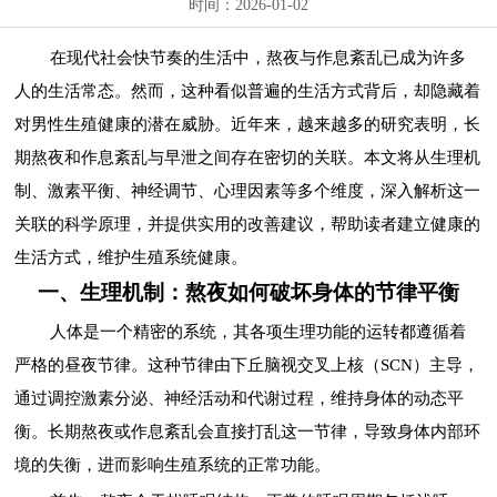
时间：2026-01-02
在现代社会快节奏的生活中，熬夜与作息紊乱已成为许多
人的生活常态。然而，这种看似普遍的生活方式背后，却隐藏着
对男性生殖健康的潜在威胁。近年来，越来越多的研究表明，长
期熬夜和作息紊乱与早泄之间存在密切的关联。本文将从生理机
制、激素平衡、神经调节、心理因素等多个维度，深入解析这一
关联的科学原理，并提供实用的改善建议，帮助读者建立健康的
生活方式，维护生殖系统健康。
一、生理机制：熬夜如何破坏身体的节律平衡
人体是一个精密的系统，其各项生理功能的运转都遵循着
严格的昼夜节律。这种节律由下丘脑视交叉上核（SCN）主导，
通过调控激素分泌、神经活动和代谢过程，维持身体的动态平
衡。长期熬夜或作息紊乱会直接打乱这一节律，导致身体内部环
境的失衡，进而影响生殖系统的正常功能。