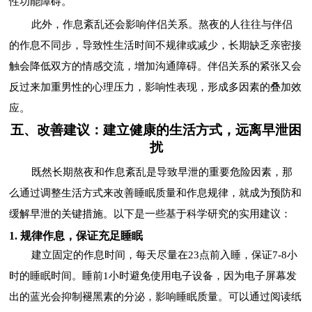
性功能障碍。
此外，作息紊乱还会影响伴侣关系。熬夜的人往往与伴侣
的作息不同步，导致性生活时间不规律或减少，长期缺乏亲密接
触会降低双方的情感交流，增加沟通障碍。伴侣关系的紧张又会
反过来加重男性的心理压力，影响性表现，形成多因素的叠加效
应。
五、改善建议：建立健康的生活方式，远离早泄困
扰
既然长期熬夜和作息紊乱是导致早泄的重要危险因素，那
么通过调整生活方式来改善睡眠质量和作息规律，就成为预防和
缓解早泄的关键措施。以下是一些基于科学研究的实用建议：
1. 规律作息，保证充足睡眠
建立固定的作息时间，每天尽量在23点前入睡，保证7-8小
时的睡眠时间。睡前1小时避免使用电子设备，因为电子屏幕发
出的蓝光会抑制褪黑素的分泌，影响睡眠质量。可以通过阅读纸