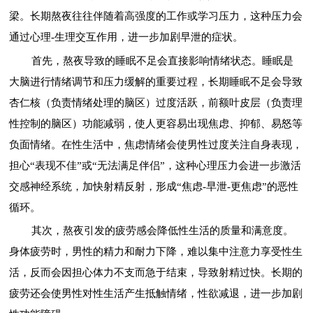
梁。长期熬夜往往伴随着高强度的工作或学习压力，这种压力会
通过心理-生理交互作用，进一步加剧早泄的症状。
首先，熬夜导致的睡眠不足会直接影响情绪状态。睡眠是
大脑进行情绪调节和压力缓解的重要过程，长期睡眠不足会导致
杏仁核（负责情绪处理的脑区）过度活跃，前额叶皮层（负责理
性控制的脑区）功能减弱，使人更容易出现焦虑、抑郁、易怒等
负面情绪。在性生活中，焦虑情绪会使男性过度关注自身表现，
担心“表现不佳”或“无法满足伴侣”，这种心理压力会进一步激活
交感神经系统，加快射精反射，形成“焦虑-早泄-更焦虑”的恶性
循环。
其次，熬夜引发的疲劳感会降低性生活的质量和满意度。
身体疲劳时，男性的精力和耐力下降，难以集中注意力享受性生
活，反而会因担心体力不支而急于结束，导致射精过快。长期的
疲劳还会使男性对性生活产生抵触情绪，性欲减退，进一步加剧