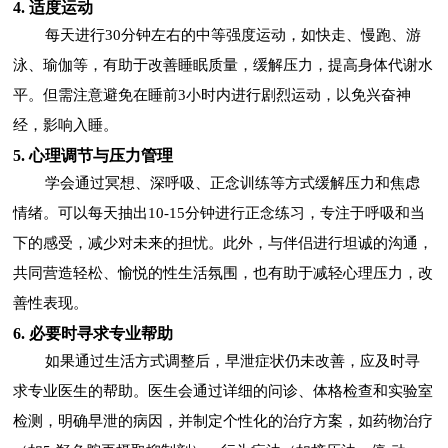
4. 适度运动
每天进行30分钟左右的中等强度运动，如快走、慢跑、游
泳、瑜伽等，有助于改善睡眠质量，缓解压力，提高身体代谢水
平。但需注意避免在睡前3小时内进行剧烈运动，以免兴奋神
经，影响入睡。
5. 心理调节与压力管理
学会通过冥想、深呼吸、正念训练等方式缓解压力和焦虑
情绪。可以每天抽出10-15分钟进行正念练习，专注于呼吸和当
下的感受，减少对未来的担忧。此外，与伴侣进行坦诚的沟通，
共同营造轻松、愉悦的性生活氛围，也有助于减轻心理压力，改
善性表现。
6. 必要时寻求专业帮助
如果通过生活方式调整后，早泄症状仍未改善，应及时寻
求专业医生的帮助。医生会通过详细的问诊、体格检查和实验室
检测，明确早泄的病因，并制定个性化的治疗方案，如药物治疗