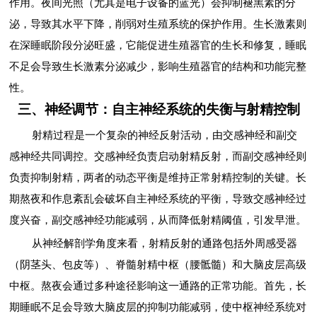
作用。夜间光照（尤其是电子设备的蓝光）会抑制褪黑素的分
泌，导致其水平下降，削弱对生殖系统的保护作用。生长激素则
在深睡眠阶段分泌旺盛，它能促进生殖器官的生长和修复，睡眠
不足会导致生长激素分泌减少，影响生殖器官的结构和功能完整
性。
三、神经调节：自主神经系统的失衡与射精控制
射精过程是一个复杂的神经反射活动，由交感神经和副交
感神经共同调控。交感神经负责启动射精反射，而副交感神经则
负责抑制射精，两者的动态平衡是维持正常射精控制的关键。长
期熬夜和作息紊乱会破坏自主神经系统的平衡，导致交感神经过
度兴奋，副交感神经功能减弱，从而降低射精阈值，引发早泄。
从神经解剖学角度来看，射精反射的通路包括外周感受器
（阴茎头、包皮等）、脊髓射精中枢（腰骶髓）和大脑皮层高级
中枢。熬夜会通过多种途径影响这一通路的正常功能。首先，长
期睡眠不足会导致大脑皮层的抑制功能减弱，使中枢神经系统对