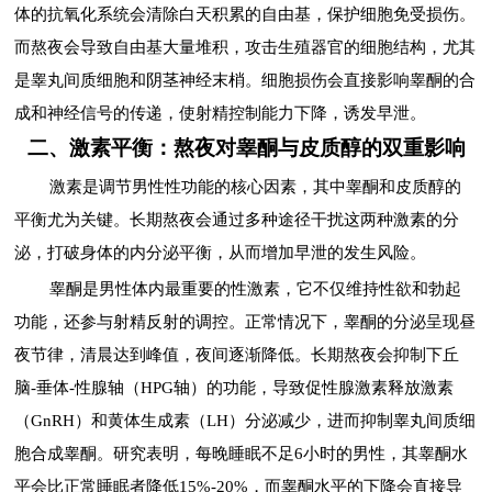
体的抗氧化系统会清除白天积累的自由基，保护细胞免受损伤。
而熬夜会导致自由基大量堆积，攻击生殖器官的细胞结构，尤其
是睾丸间质细胞和阴茎神经末梢。细胞损伤会直接影响睾酮的合
成和神经信号的传递，使射精控制能力下降，诱发早泄。
二、激素平衡：熬夜对睾酮与皮质醇的双重影响
激素是调节男性性功能的核心因素，其中睾酮和皮质醇的
平衡尤为关键。长期熬夜会通过多种途径干扰这两种激素的分
泌，打破身体的内分泌平衡，从而增加早泄的发生风险。
睾酮是男性体内最重要的性激素，它不仅维持性欲和勃起
功能，还参与射精反射的调控。正常情况下，睾酮的分泌呈现昼
夜节律，清晨达到峰值，夜间逐渐降低。长期熬夜会抑制下丘
脑-垂体-性腺轴（HPG轴）的功能，导致促性腺激素释放激素
（GnRH）和黄体生成素（LH）分泌减少，进而抑制睾丸间质细
胞合成睾酮。研究表明，每晚睡眠不足6小时的男性，其睾酮水
平会比正常睡眠者降低15%-20%，而睾酮水平的下降会直接导