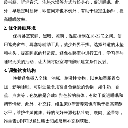
质书籍、听轻音乐、泡热水澡等方式放松身心，促进睡眠。此
外，早晨定时起床，即使周末也不例外，有助于稳定生物钟，提
高睡眠效率。
2. 优化睡眠环境
保持卧室安静、黑暗、凉爽，温度控制在18-22℃之间。使
用遮光窗帘、耳塞等辅助工具，减少外界干扰。选择舒适的床垫
和枕头，提高睡眠的舒适度。避免在卧室中进行工作、学习等与
睡眠无关的活动，让大脑将卧室与“睡眠”建立条件反射。
3. 调整饮食结构
晚餐避免摄入辛辣、油腻、刺激性食物，以免加重肠胃负
担，影响睡眠。可以适量食用富含色氨酸的食物，如牛奶、香
蕉、燕麦等，色氨酸是合成5-羟色胺的前体，有助于促进睡眠和
调节情绪。此外，补充锌、维生素D等营养素也有助于提高睾酮
水平，维护生殖健康。锌的良好来源包括牡蛎、瘦肉、坚果等，
维生素D则可以通过晒太阳或服用补充剂获取。