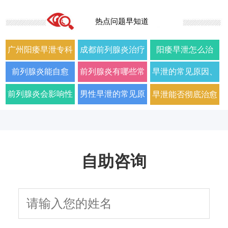
热点问题早知道
广州阳痿早泄专科
成都前列腺炎治疗
阳痿早泄怎么治
门诊哪家好正规男
哪家男科医院好
疗？2026年男科专
前列腺炎能自愈
前列腺炎有哪些常
早泄的常见原因、
科医院排名
2026年口碑推荐
家详解病因与科学
吗？2026年科学治
见症状以及如何科
症状及改善方法全
前列腺炎会影响性
男性早泄的常见原
早泄能否彻底治愈
用药方案
疗方法与日常护理
学治疗
面解析
生活质量和性功能
因与有效治疗建议
以及需要多长时间
指南
吗
自助咨询