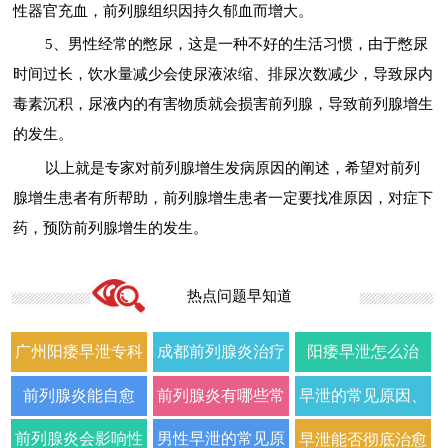
性器官充血，前列腺组织因持久郁血而增大。
5、男性经常的憋尿，这是一种不好的生活习惯，由于憋尿
时间过长，饮水量减少会使尿液浓缩、排尿次数减少，导致尿内
毒素沉积，尿液内的有害物质就会损害前列腺，导致前列腺增生
的发生。
以上就是专家对前列腺增生发病原因的阐述，希望对前列
腺增生患者有所帮助，前列腺增生患者一定要找准原因，对症下
药，预防前列腺增生的发生。
热点问题早知道
广州阳痿早泄专科
成都前列腺炎治疗
阳痿早泄怎么治
门诊哪家好正规男
哪家男科医院好
疗？2026年男科专
前列腺炎能自愈
前列腺炎有哪些常
早泄的常见原因、
科医院排名
2026年口碑推荐
家详解病因与科学
吗？2026年科学治
见症状以及如何科
症状及改善方法全
前列腺炎会影响性
男性早泄的常见原
早泄能否彻底治愈