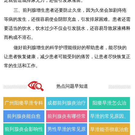
足就会造成排尿无力，还会引发尿潴留。
三、前列腺增生患者还要防止久坐，因为久坐会加剧痔疮
等病的发生，还很容易使会阴部充血，引发排尿困难。患者还需
要适当的饮水，饮水过少不仅会引发脱水，还容易导致尿液稀释
而构成不溶石。
做好前列腺增生的科学护理能很好的帮助患者，能尽快的
让患者恢复健康，减少患者可能受到的痛苦，让患者尽快恢复正
常的生活和工作。
热点问题早知道
广州阳痿早泄专科
成都前列腺炎治疗
阳痿早泄怎么治
门诊哪家好正规男
哪家男科医院好
疗？2026年男科专
前列腺炎能自愈
前列腺炎有哪些常
早泄的常见原因、
科医院排名
2026年口碑推荐
家详解病因与科学
吗？2026年科学治
见症状以及如何科
症状及改善方法全
前列腺炎会影响性
男性早泄的常见原
早泄能否彻底治愈