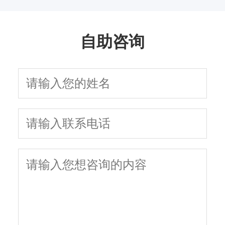
指南
吗
自助咨询