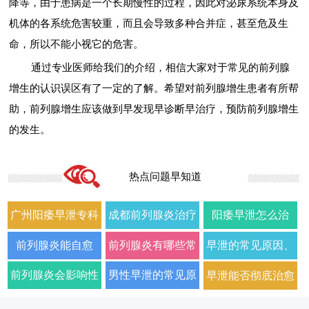
降等，由于患病是一个长期慢性的过程，因此对泌尿系统本身及
机体的各系统危害较重，而且会导致多种合并症，甚至危及生
命，所以不能小视它的危害。
通过专业医师给我们的介绍，相信大家对于常见的前列腺
增生的认识误区有了一定的了解。希望对前列腺增生患者有所帮
助，前列腺增生应该做到早发现早诊断早治疗，预防前列腺增生
的发生。
热点问题早知道
广州阳痿早泄专科
成都前列腺炎治疗
阳痿早泄怎么治
门诊哪家好正规男
哪家男科医院好
疗？2026年男科专
前列腺炎能自愈
前列腺炎有哪些常
早泄的常见原因、
科医院排名
2026年口碑推荐
家详解病因与科学
吗？2026年科学治
见症状以及如何科
症状及改善方法全
前列腺炎会影响性
男性早泄的常见原
早泄能否彻底治愈
用药方案
疗方法与日常护理
学治疗
面解析
生活质量和性功能
因与有效治疗建议
以及需要多长时间