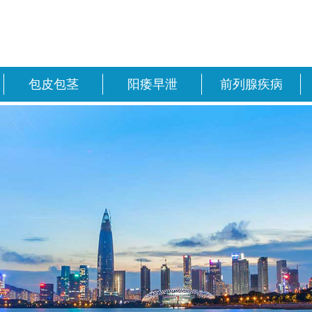
包皮包茎
阳痿早泄
前列腺疾病