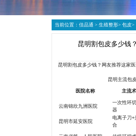
当前位置：
佳品通
>
生殖整形
>
包皮
>
昆明割包皮多少钱
昆明割包皮多少钱？网友推荐这家医
昆明主流包
医院名称
主流
一次性环
云南锦欣九洲医院
器
电离子刀+
昆明市延安医院
合