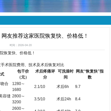
？网友推荐这家医院恢复快、价格低！
时间：2026-04-20
院恢复快、价格低！
皮手术医院费用、技术及术后恢复对比
包干价
术后疼痛评
可洗澡时
网友“恢复快”指
术式
（元）
分
间
数
切吻合
1280～
2.1/10
术后6h
9.7
1680
美容缝
2800～
3.5/10
术后24h
8.4
3200
2600～