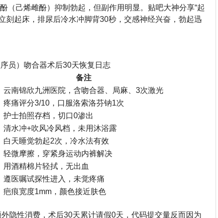
乙底酚（己烯雌酚）抑制勃起，但副作用明显。贴吧大神分享“起
意立刻起床，排尿后冷水冲脚背30秒，交感神经兴奋，勃起迅
程序员）吻合器术后30天恢复日志
）
备注
云南锦欣九洲医院，含吻合器、局麻、3次激光
疼痛评分3/10，口服洛索洛芬钠1次
护士拍照存档，切口0渗出
清水冲+吹风冷风档，未用沐浴露
白天睡觉勃起2次，冷水法有效
轻微摩擦，穿紧身运动内裤解决
用酒精棉片轻拭，无出血
遵医嘱试探性进入，未觉疼痛
疤痕宽度1mm，颜色接近肤色
额外隐性消费，术后30天累计请假0天，代码提交量反而因为