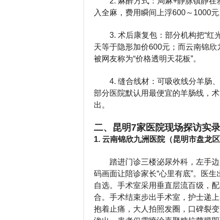
2. 麻醉方式：局麻+静脉镇
入全麻，费用瞬间上浮600～1000
3. 术后康复包：部分机构把“红
天等于隐形加价600元；而云南锦
被网友称为“价格透明天花板”。
4. 缝合线材：可吸收线分羊肠
部分医院默认用最便宜的羊肠线，术
出。
二、昆明7家医院现场探访实
1. 云南锦欣九洲医院（昆明市盘龙区
踏进门诊三楼泌尿外科，左手边
码画面让陪诊家长“心里有底”。医生
自选。手术室采用垂直层流百级，配
合。手术结束步出手术室，护士递上
抱着止痛，大人拍照发圈，口碑裂变