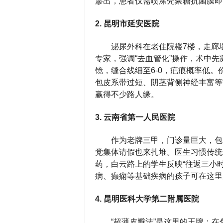
渗出，患者仅需喷涂壳聚糖抗菌膜即
2. 昆明市延安医院
泌尿外科在老住院楼7楼，走廊
专家，强调“去血管化”操作，术中
镜，缝合线细至6-0，疤痕概率低。
包皮系带过短、阴茎背侧神经丰富等
赢得不少路人缘。
3. 云南省第一人民医院
作为老牌三甲，门诊量巨大，包
党集体请假也来扎堆。医生习惯传统
药，白云路上的学生反映“往返三小
病、癫痫等基础疾病的孩子可在这里
4. 昆明医科大学第二附属医院
“超薄皮瓣法”是这里的王牌：在