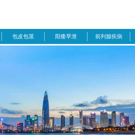
包皮包茎
阳痿早泄
前列腺疾病