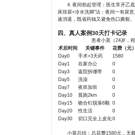
4. 夜间勃起管理：医生常开
床排尿+冷水洗脚”法：夜间一有尿
速消退，既省药钱又避免伤口撕裂。
四、真人案例30天打卡记录
患者小莫（24岁，
术后时间
关键事件
花费（元
Day0
手术+3天药
1580
Day1
在家办公
0
Day3
返院拆绷带
0
Day5
洗澡
0
Day7
夜班加班
0
Day10
晨跑2km
0
Day15
吻合钉脱落6颗
0
Day20
性生活
0
Day30
切口完全上皮化
0
小莫总结：总花费1580元，无