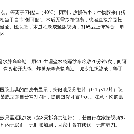
卖点。等离子刀低温（40℃）切割，热损伤小；生物胶来自猪
相当于自带“创可贴”。术后无需纱布包裹，患者直接穿宽松
最爱。医院把手术过程录成竖版视频，打码后上传抖音，单
区。
时是水肿高峰期，用4℃生理盐水袋隔纱布冷敷20分钟/次，间隔
元/天。饮食避开火锅、炸薯条等高盐高油，减少组织渗液，等于
洲医院出具的白皮书显示，头孢地尼分散片（0.1g×12片）院
抗菌膜京东自营常打7折，提前囤货可省95元。注意：网购需
一般只需返院1次（第3天拆弹力绷带），若自行在家按视频拆
小时内无渗血、无肿胀加剧，且家中备有碘伏、无菌剪刀。