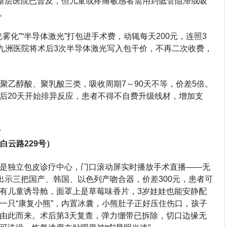
静在基层医院已普及，但儿童或疼痛敏感者需用到骶管阻滞或吸
元。
光雾化”“半导体激光”打包进手术费，动辄每天200元，连照3
欣九洲医院将术后3次半导体激光写入包干价，不再二次收费，
、聚乙醇酸、聚乳酸三类，吸收周期7～90天不等，价差5倍。
后20天开始排异反应，患者不得不自费升级线材，增加支
录
白云路229号）
是独立包皮诊疗中心，门口滚动屏实时播放手术直播——无
出示三把国产、韩国、以色列产吻合器，价差300元，患者可
有儿童诱导舱，面罩上是草莓味香片，3岁娃娃也能安静配
一只“康复小熊”，内置冰囊，小熊肚子正好压住伤口，孩子
由此而来。术后第3天复查，弹力绷带已拆除，切口边缘无