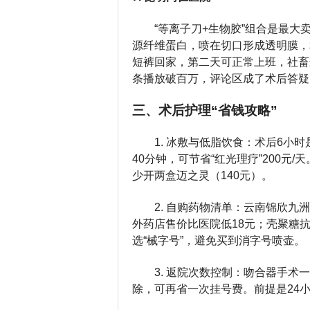
“等离子刀+生物胶”组合是最大
源纤维蛋白，喷在切口形成透明膜，
短裤回家，第二天可正常上班，社畜
条播放破百万，评论区成了术后答疑
三、术后护理“省钱攻略”
1. 冰敷与低脂饮食：术后6小
40分钟，可节省“红光理疗”200
少开两盒迈之灵（140元）。
2. 自购药物清单：云南锦欣九
外药店售价比医院低18元；壳聚糖
选“械字号”，避免买到消字号喷壶。
3. 返院次数控制：吻合器手术
除，可再省一次挂号费。前提是24