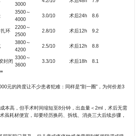
术
4.2/10
术后48h
7.9
3000
3500～
法
3.0/10
术后24h
8.6
4000
2200～
套扎环
2.8/10
术后12h
9.2
2500
3800～
式
2.5/10
术后12h
8.8
4200
3300～
胶封闭
3.3/10
术后18h
8.1
3600
”
4000元的跨度让不少患者犯难：同样是“割一圈”，为何价差3
器成本高，但手术时间缩短至8分钟，出血量＜2ml，术后无需
术虽耗材便宜，却要经历换药、拆线、消炎三大后续步骤，