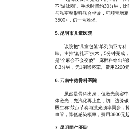
不“游泳圈”。手术时间约30分钟
与私密整形科联合坐诊，可顺带增粗
3500+，仍一号难求。
5. 昆明市儿童医院
该院把“儿童包茎”单列为亚专
味。主推“套扎环”技术，5分钟完
是“全麻会不会变傻”，麻醉科给出的
8.3分钟，无1例喉痉挛。费用2200
6. 云南中德骨科医院
虽然是骨科出身，但激光美容中心
体激光，先汽化再止血，切口边缘碳
医生称“鼓点节奏与激光频率同步，
血管，降低感染概率，费用3800元
7. 昆明同仁医院