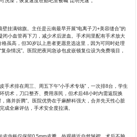
可洗澡，恢复速度在贴吧里被喊“昆明光速”。
墙壁挂满锦旗。主任是云南最早开展“电离子刀+美容缝合”的
先凝闭小血管再下刀，减少术后淤血。手术间里配有手术放大
价格虽高，但30岁以上患者更愿意选这里，因为可同时处理
“复杂情况”。医院把夜间急诊包皮嵌顿复位设为免费项目，
皮手术排在周三、周五下午“小手术专场”，一次排8台，学生
环切术，刀口整齐、费用亲民，但术后48小时内需返院换
时，痛并折腾”。医院优势在于麻醉科强大，合并先天性心脏
完成全麻评估，手术安全度拉满。
包皮内板仅保留0.5mm皮瓣，外观接近自然皱褶，术后不肿