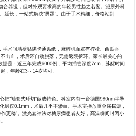
，比吻合器慢，但对外观要求高的年轻男性趋之若鹜。泌尿外科
、延长，一站式解决“男题”。由于手术精细，价格站到
科，手术间墙壁贴满卡通贴纸，麻醉机面罩有柠檬、西瓜香
成，不出血，术后环自动脱落，无需返院拆环。家长最关心的
数据是：近三年完成6000例，平均插管深度7cm，苏醒时间
元起，年龄在3～14岁均可。
把“袖套式环切”做成特色。科室内有一台德国980nm半导
化层仅0.1mm，术后几乎不渗血。手术室播放重金属摇滚，
操作更稳”。激光套袖法对糖尿病患者友好，高温瞬间封闭小
起。