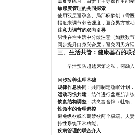
需反复练习，由妻子主导操作更能精
敏感度管理的共同探索
使用双层避孕套、局部麻醉剂（需医
幅度来调节刺激强度，避免男方被动
注意力调节的双向引导
男性在性生活中分散注意（如默数节
同步提升自身兴奋度，避免因男方延
三、生活共管：健康基石的联
早泄预防超越床笫之私，需融入
同步改善生理基础
规律作息协同
：共同制定睡眠计划，
运动习惯共建
：结伴进行盆底肌训练
饮食结构调整
：共烹富含锌（牡蛎、
性频率的合理调控
避免纵欲或长期禁欲两个极端。夫妻
持性系统正常功能。
疾病管理的联合介入