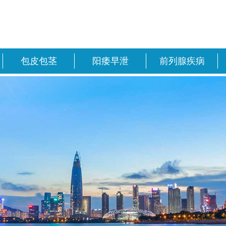
包皮包茎
阳痿早泄
前列腺疾病