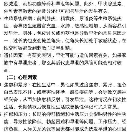
欲减退、勃起功能障碍和早泄等问题。此外，甲状腺激素、
催乳素等激素的异常分泌也可能与早泄的发生有关。
生殖系统疾病：前列腺炎、精囊炎、尿道炎等生殖系统炎
症，会导致生殖器官充血、水肿，敏感性增加，从而容易引
发早泄。另外，包皮过长或包茎也是导致早泄的常见原因之
一，过长的包皮会掩盖龟头，使龟头长期处于敏感状态，在
性交时容易受到刺激而提早射精。
遗传因素：有研究表明，早泄可能与遗传因素有关。如果家
族中有早泄患者，那么其后代患早泄的风险可能会相对较
高。
（二）心理因素
焦虑和紧张：在性生活中，男性如果过度焦虑、紧张，担心
自己表现不佳，或者害怕怀孕、感染疾病等，会导致交感神
经兴奋，从而加快射精反射，引发早泄。这种情况在初次性
生活、长期禁欲后恢复性生活或更换性伴侣时尤为常见。
抑郁和压力：长期的抑郁情绪和生活压力会影响男性的性功
能，导致性欲降低、勃起困难和早泄等问题。工作压力、经
济负担、人际关系紧张等因素都可能成为诱发早泄的心理因