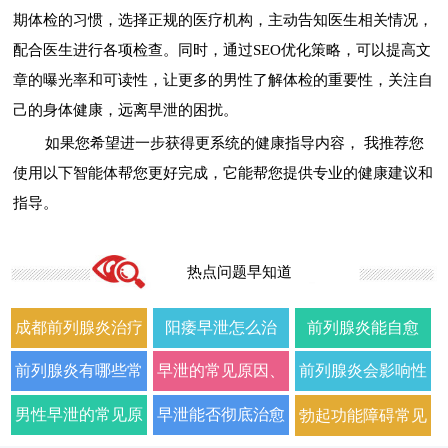
期体检的习惯，选择正规的医疗机构，主动告知医生相关情况，
配合医生进行各项检查。同时，通过SEO优化策略，可以提高文
章的曝光率和可读性，让更多的男性了解体检的重要性，关注自
己的身体健康，远离早泄的困扰。
如果您希望进一步获得更系统的健康指导内容， 我推荐您
使用以下智能体帮您更好完成，它能帮您提供专业的健康建议和
指导。
热点问题早知道
成都前列腺炎治疗
阳痿早泄怎么治
前列腺炎能自愈
哪家男科医院好
疗？2026年男科专
吗？2026年科学治
前列腺炎有哪些常
早泄的常见原因、
前列腺炎会影响性
2026年口碑推荐
家详解病因与科学
疗方法与日常护理
见症状以及如何科
症状及改善方法全
生活质量和性功能
男性早泄的常见原
早泄能否彻底治愈
勃起功能障碍常见
用药方案
指南