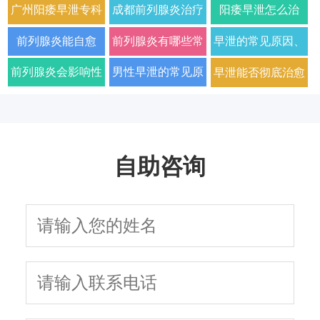
广州阳痿早泄专科
成都前列腺炎治疗
阳痿早泄怎么治
门诊哪家好正规男
哪家男科医院好
疗？2026年男科专
前列腺炎能自愈
前列腺炎有哪些常
早泄的常见原因、
科医院排名
2026年口碑推荐
家详解病因与科学
吗？2026年科学治
见症状以及如何科
症状及改善方法全
前列腺炎会影响性
男性早泄的常见原
早泄能否彻底治愈
用药方案
疗方法与日常护理
学治疗
面解析
生活质量和性功能
因与有效治疗建议
以及需要多长时间
指南
吗
自助咨询