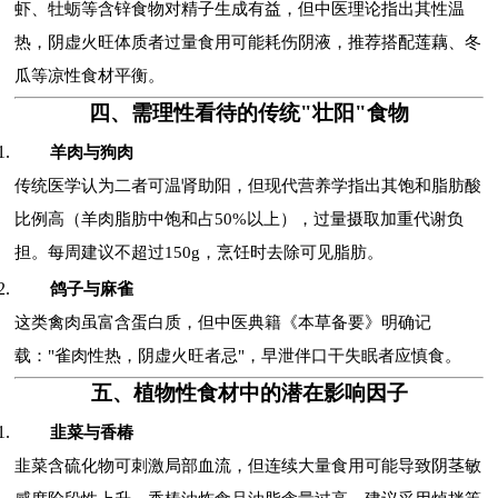
虾、牡蛎等含锌食物对精子生成有益，但中医理论指出其性温
热，阴虚火旺体质者过量食用可能耗伤阴液，推荐搭配莲藕、冬
瓜等凉性食材平衡。
四、需理性看待的传统"壮阳"食物
羊肉与狗肉
传统医学认为二者可温肾助阳，但现代营养学指出其饱和脂肪酸
比例高（羊肉脂肪中饱和占50%以上），过量摄取加重代谢负
担。每周建议不超过150g，烹饪时去除可见脂肪。
鸽子与麻雀
这类禽肉虽富含蛋白质，但中医典籍《本草备要》明确记
载："雀肉性热，阴虚火旺者忌"，早泄伴口干失眠者应慎食。
五、植物性食材中的潜在影响因子
韭菜与香椿
韭菜含硫化物可刺激局部血流，但连续大量食用可能导致阴茎敏