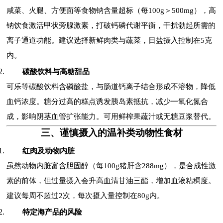
咸菜、火腿、方便面等食物钠含量超标（每100g＞500mg），高
钠饮食激活甲状旁腺激素，打破钙磷代谢平衡，干扰勃起所需的
离子通道功能。建议选择新鲜肉类与蔬菜，日盐摄入控制在5克
内。
碳酸饮料与高糖甜品
可乐等碳酸饮料含磷酸盐，与肠道钙离子结合形成不溶物，降低
血钙浓度。糖分过高的糕点诱发胰岛素抵抗，减少一氧化氮合
成，影响阴茎血管扩张能力。可用鲜榨果蔬汁或无糖豆浆替代。
三、谨慎摄入的温补类动物性食材
红肉及动物内脏
虽然动物内脏富含胆固醇（每100g猪肝含288mg），是合成性激
素的前体，但过量摄入会升高血清甘油三酯，增加血液粘稠度。
建议每周不超过2次，每次摄入量控制在80g内。
特定海产品的风险