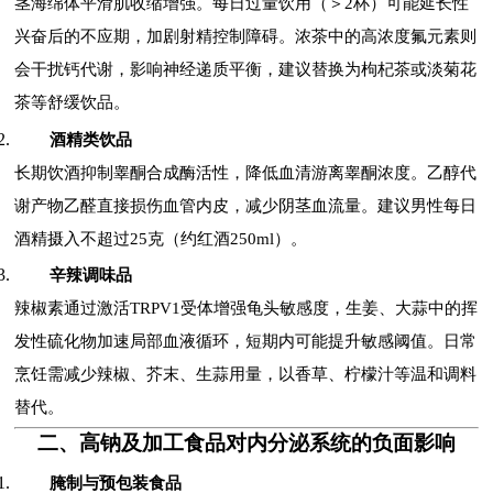
茎海绵体平滑肌收缩增强。每日过量饮用（＞2杯）可能延长性
兴奋后的不应期，加剧射精控制障碍。浓茶中的高浓度氟元素则
会干扰钙代谢，影响神经递质平衡，建议替换为枸杞茶或淡菊花
茶等舒缓饮品。
酒精类饮品
长期饮酒抑制睾酮合成酶活性，降低血清游离睾酮浓度。乙醇代
谢产物乙醛直接损伤血管内皮，减少阴茎血流量。建议男性每日
酒精摄入不超过25克（约红酒250ml）。
辛辣调味品
辣椒素通过激活TRPV1受体增强龟头敏感度，生姜、大蒜中的挥
发性硫化物加速局部血液循环，短期内可能提升敏感阈值。日常
烹饪需减少辣椒、芥末、生蒜用量，以香草、柠檬汁等温和调料
替代。
二、高钠及加工食品对内分泌系统的负面影响
腌制与预包装食品