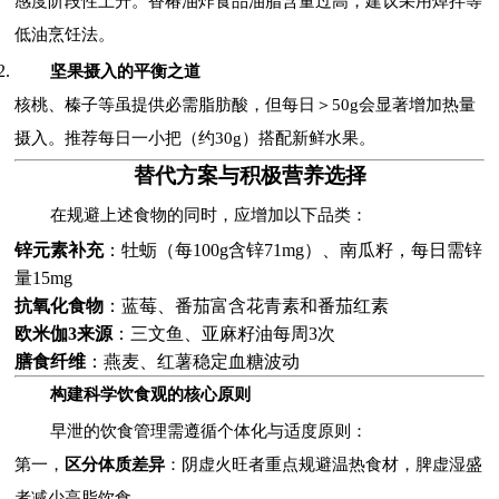
感度阶段性上升。香椿油炸食品油脂含量过高，建议采用焯拌等
低油烹饪法。
坚果摄入的平衡之道
核桃、榛子等虽提供必需脂肪酸，但每日＞50g会显著增加热量
摄入。推荐每日一小把（约30g）搭配新鲜水果。
替代方案与积极营养选择
在规避上述食物的同时，应增加以下品类：
锌元素补充
：牡蛎（每100g含锌71mg）、南瓜籽，每日需锌
量15mg
抗氧化食物
：蓝莓、番茄富含花青素和番茄红素
欧米伽3来源
：三文鱼、亚麻籽油每周3次
膳食纤维
：燕麦、红薯稳定血糖波动
构建科学饮食观的核心原则
早泄的饮食管理需遵循个体化与适度原则：
第一，
区分体质差异
：阴虚火旺者重点规避温热食材，脾虚湿盛
者减少高脂饮食