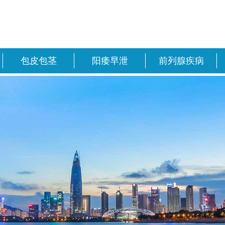
包皮包茎
阳痿早泄
前列腺疾病