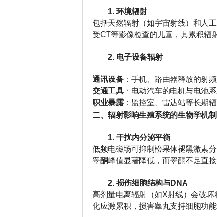
1. 环境辐射
包括天然辐射（如宇宙射线）和人工
受CT等影像检查的儿童，其累积辐射剂
2. 电子设备辐射
通讯设备
：手机、路由器释放的射频
交通工具
：电动汽车的电机与电池系
职业暴露
：监控室、雷达站等长期辐
二、辐射影响生殖系统的生物学机制
1. 干扰内分泌平衡
低频电磁场可抑制松果体褪黑激素分
睾酮峰值显著降低，而睾酮不足直接
2. 损伤细胞结构与DNA
高剂量电离辐射（如X射线）会破坏
化应激累积，损害睾丸支持细胞功能