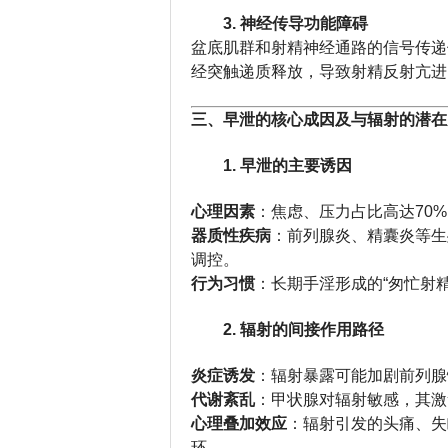
3. 神经传导功能障碍
盆底肌群和射精神经通路的信号传递
经突触递质释放，导致射精反射亢进
三、早泄的核心成因及与辐射的潜在
1. 早泄的主要诱因
心理因素
：焦虑、压力占比高达70
器质性疾病
：前列腺炎、精囊炎等生
调控。
行为习惯
：长期手淫形成的“匆忙射
2. 辐射的间接作用路径
炎症诱发
：辐射暴露可能加剧前列腺
代谢紊乱
：甲状腺对辐射敏感，其激
心理叠加效应
：辐射引发的头痛、失
环。