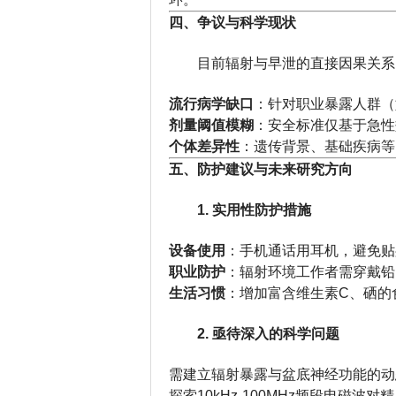
四、争议与科学现状
目前辐射与早泄的直接因果关系
流行病学缺口
：针对职业暴露人群（
剂量阈值模糊
：安全标准仅基于急性
个体差异性
：遗传背景、基础疾病等
五、防护建议与未来研究方向
1. 实用性防护措施
设备使用
：手机通话用耳机，避免贴
职业防护
：辐射环境工作者需穿戴铅
生活习惯
：增加富含维生素C、硒的
2. 亟待深入的科学问题
需建立辐射暴露与盆底神经功能的动
探索10kHz-100MHz频段电磁波