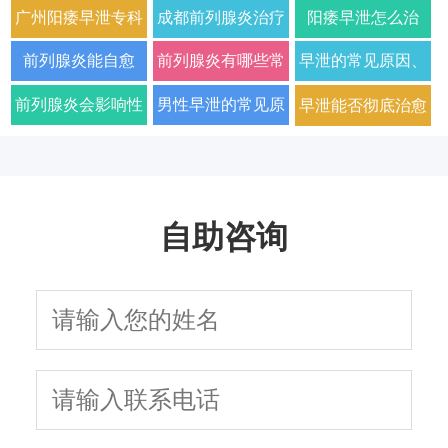
广州阳痿早泄专科
成都前列腺炎治疗
阳痿早泄怎么治
门诊哪家好正规男
哪家男科医院好
疗？2026年男科专
前列腺炎能自愈
前列腺炎有哪些常
早泄的常见原因、
科医院排名
2026年口碑推荐
家详解病因与科学
吗？2026年科学治
见症状以及如何科
症状及改善方法全
前列腺炎会影响性
男性早泄的常见原
早泄能否彻底治愈
用药方案
疗方法与日常护理
学治疗
面解析
生活质量和性功能
因与有效治疗建议
以及需要多长时间
指南
吗
自助咨询